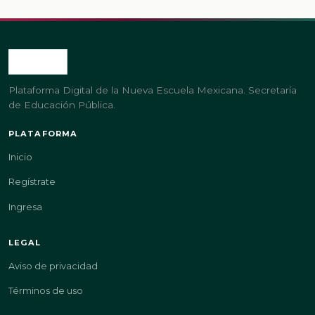
Plataforma Digital de la Nueva Escuela Mexicana. Secretaría
de Educación Pública.
PLATAFORMA
Inicio
Regístrate
Ingresa
LEGAL
Aviso de privacidad
Términos de uso