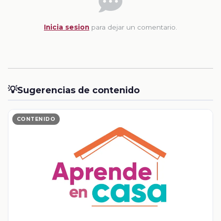
Inicia sesion
para dejar un comentario.
💡
Sugerencias de contenido
CONTENIDO