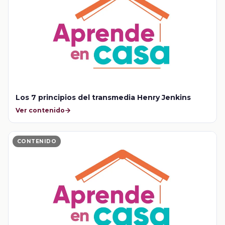
Los 7 principios del transmedia Henry Jenkins
Ver contenido
CONTENIDO