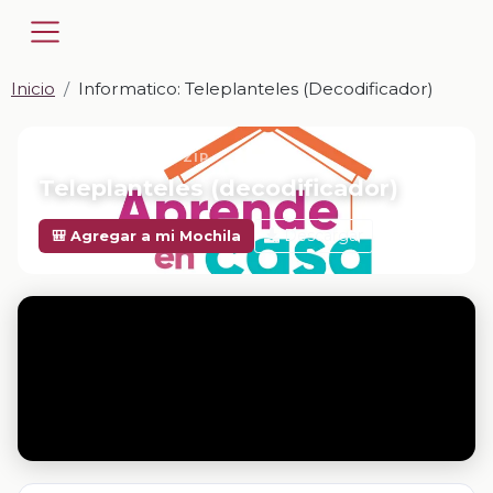
Inicio
Informatico: Teleplanteles (decodificador)
📎 INFORMATICO · ZIP
Teleplanteles (decodificador)
Descargar
🎒 Agregar a mi Mochila