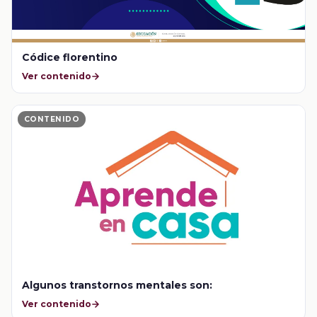
Códice florentino
Ver contenido
CONTENIDO
Algunos transtornos mentales son:
Ver contenido