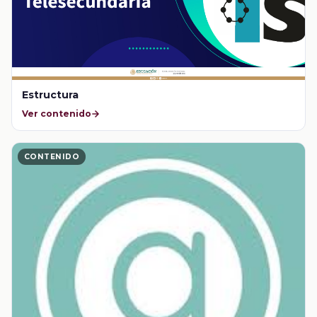
Estructura
Ver contenido
CONTENIDO