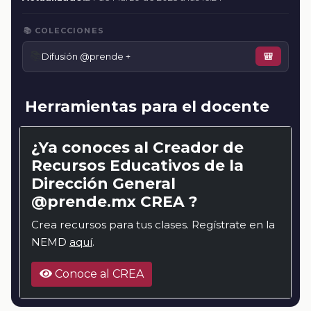
📚 COLECCIONES
📚
Difusión @prende +
🎒
Herramientas para el docente
¿Ya conoces al Creador de
Recursos Educativos de la
Dirección General
@prende.mx CREA ?
Crea recursos para tus clases. Regístrate en la
NEMD
aquí
.
Conoce al CREA