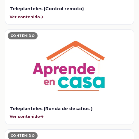
Teleplanteles (Control remoto)
Ver contenido
CONTENIDO
Teleplanteles (Ronda de desafíos )
Ver contenido
CONTENIDO