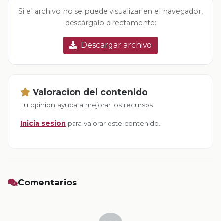
Si el archivo no se puede visualizar en el navegador,
descárgalo directamente:
Descargar archivo
Valoracion del contenido
Tu opinion ayuda a mejorar los recursos
Inicia sesion
para valorar este contenido.
Comentarios