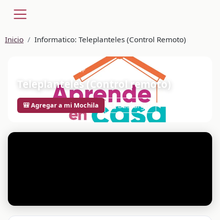
Inicio
Informatico: Teleplanteles (Control Remoto)
📎 INFORMATICO · ZIP
Teleplanteles (Control remoto)
🎒 Agregar a mi Mochila
Descargar