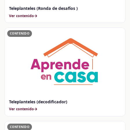
Teleplanteles (Ronda de desafíos )
Ver contenido
CONTENIDO
Teleplanteles (decodificador)
Ver contenido
CONTENIDO