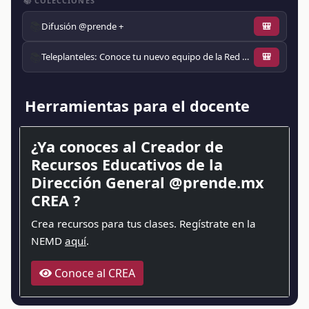
📚 COLECCIONES
📚
Difusión @prende +
🎒
📚
Teleplanteles: Conoce tu nuevo equipo de la Red Edusat
🎒
Herramientas para el docente
¿Ya conoces al Creador de
Recursos Educativos de la
Dirección General @prende.mx
CREA ?
Crea recursos para tus clases. Regístrate en la
NEMD
aquí
.
Conoce al CREA