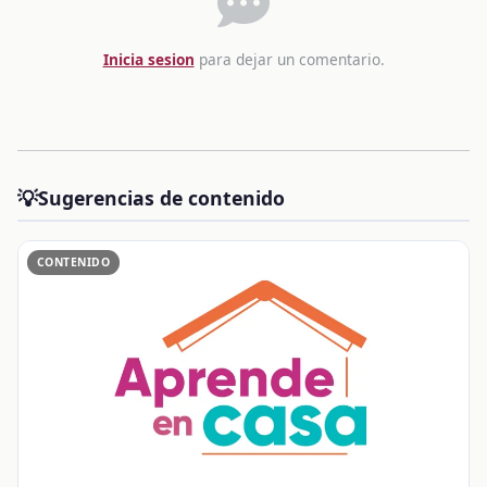
Inicia sesion
para dejar un comentario.
💡
Sugerencias de contenido
CONTENIDO