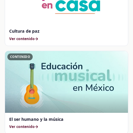
Cultura de paz
Ver contenido
CONTENIDO
El ser humano y la música
Ver contenido