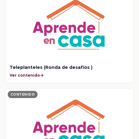
Teleplanteles (Ronda de desafíos )
Ver contenido
CONTENIDO