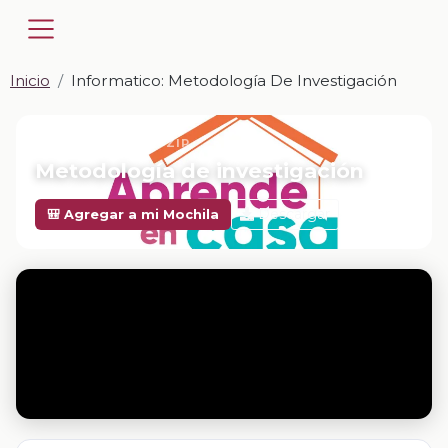
Inicio
Informatico: Metodología De Investigación
📎 INFORMATICO · ZIP
Metodología de investigación
Descargar
🎒 Agregar a mi Mochila