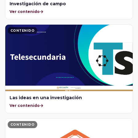
Investigación de campo
Ver contenido
CONTENIDO
Las ideas en una investigación
Ver contenido
CONTENIDO