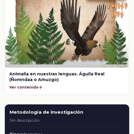
Animalia en nuestras lenguas. Águila Real
(Ñomndaa o Amuzgo)
Ver contenido
Metodología de investigación
Sin descripción