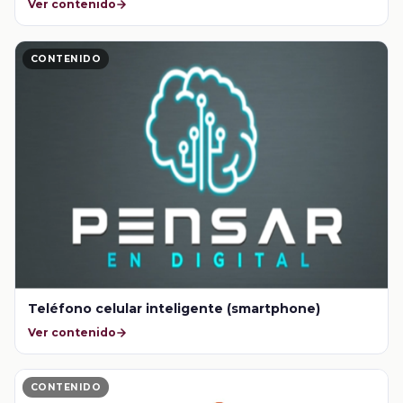
Ver contenido
CONTENIDO
Teléfono celular inteligente (smartphone)
Ver contenido
CONTENIDO