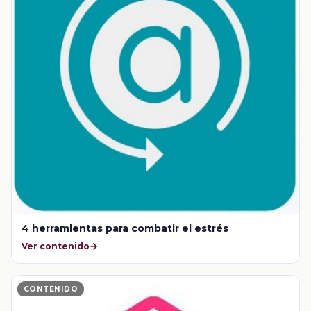
4 herramientas para combatir el estrés
Ver contenido
CONTENIDO