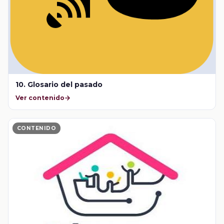
10. Glosario del pasado
Ver contenido
CONTENIDO