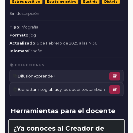
Estrés positivo
Estrés negativo
Eustrés
Distrés
Sin descripción
Tipo:
Infografía
Formato:
jpg
Actualizado:
6 de Febrero de 2025 a las 17:36
Idiomas:
Español
📚 COLECCIONES
📚
Difusión @prende +
🎒
📚
Bienestar integral: las y los docentes también somos personas
🎒
Herramientas para el docente
¿Ya conoces al Creador de