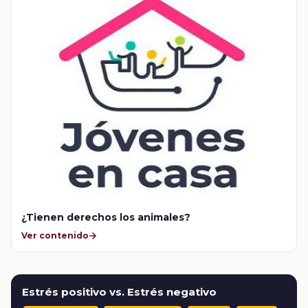
¿Tienen derechos los animales?
Ver contenido
Estrés positivo vs. Estrés negativo