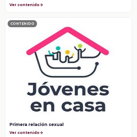
Ver contenido
CONTENIDO
Primera relación sexual
Ver contenido