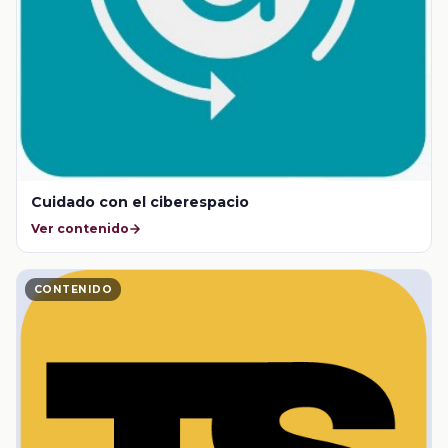
Cuidado con el ciberespacio
Ver contenido
CONTENIDO