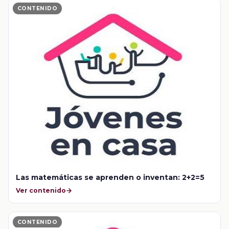
CONTENIDO
Las matemáticas se aprenden o inventan: 2+2=5
Ver contenido
CONTENIDO