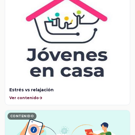
Estrés vs relajación
Ver contenido
CONTENIDO