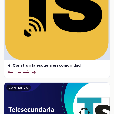
4. Construir la escuela en comunidad
Ver contenido
CONTENIDO