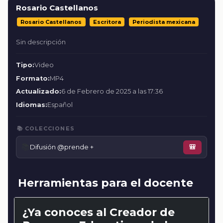
Rosario Castellanos
Rosario Castellanos
Escritora
Periodista mexicana
Sin descripción
Tipo:
Video
Formato:
MP4
Actualizado:
6 de Febrero de 2025 a las 17:36
Idiomas:
Español
📚 COLECCIONES
📚
Difusión @prende +
🎒
Herramientas para el docente
¿Ya conoces al Creador de