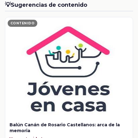
💡
Sugerencias de contenido
CONTENIDO
Balún Canán de Rosario Castellanos: arca de la
memoria