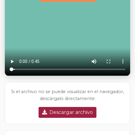
Si el archivo no se puede visualizar en el navegador,
descárgalo directamente:
Descargar archivo