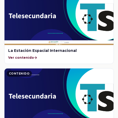
La Estación Espacial Internacional
Ver contenido
CONTENIDO