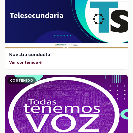
Nuestra conducta
Ver contenido
CONTENIDO