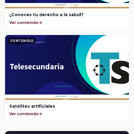
¿Conoces tu derecho a la salud?
Ver contenido
CONTENIDO
Satélites artificiales
Ver contenido