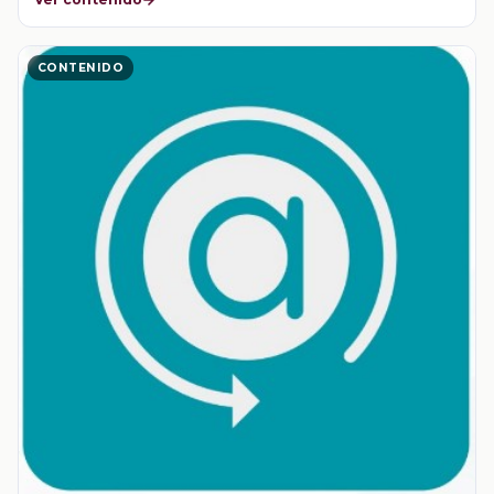
CONTENIDO