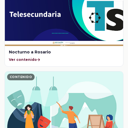
Nocturno a Rosario
Ver contenido
CONTENIDO