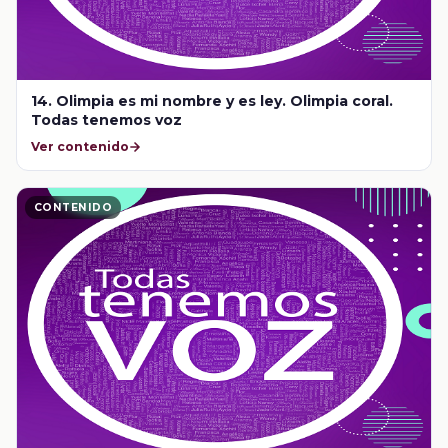
14. Olimpia es mi nombre y es ley. Olimpia coral.
Todas tenemos voz
Ver contenido
CONTENIDO