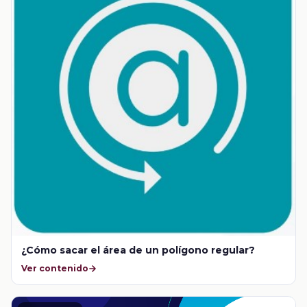
¿Cómo sacar el área de un polígono regular?
Ver contenido