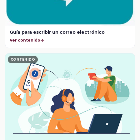
Guía para escribir un correo electrónico
Ver contenido
CONTENIDO