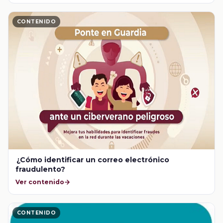
CONTENIDO
¿Cómo identificar un correo electrónico
fraudulento?
Ver contenido
CONTENIDO