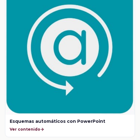
Esquemas automáticos con PowerPoint
Ver contenido