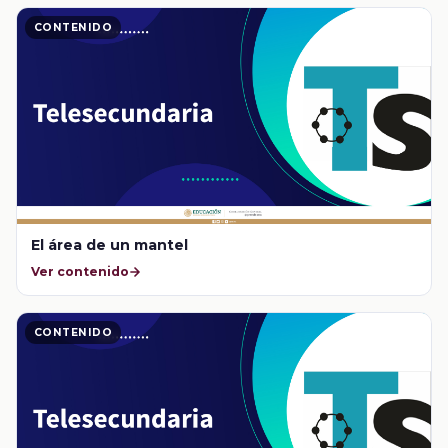
CONTENIDO
El área de un mantel
Ver contenido
CONTENIDO