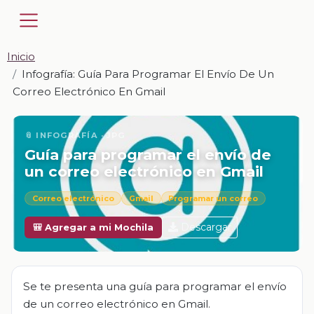
Inicio
Infografía: Guía Para Programar El Envío De Un
Correo Electrónico En Gmail
📎 INFOGRAFÍA · JPG
Guía para programar el envío de
un correo electrónico en Gmail
Correo electrónico
Gmail
Programar un correo
Descargar
🎒 Agregar a mi Mochila
Se te presenta una guía para programar el envío
de un correo electrónico en Gmail.