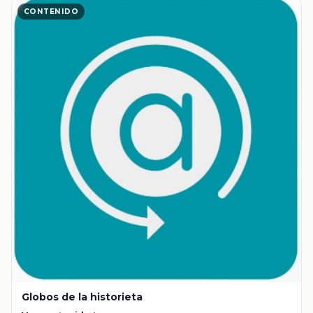
CONTENIDO
Globos de la historieta