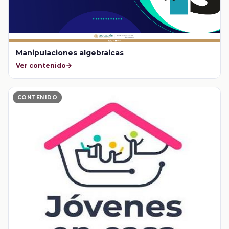
Manipulaciones algebraicas
Ver contenido
CONTENIDO