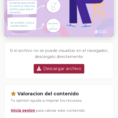
Si el archivo no se puede visualizar en el navegador,
descárgalo directamente:
Descargar archivo
Valoracion del contenido
Tu opinion ayuda a mejorar los recursos
Inicia sesion
para valorar este contenido.