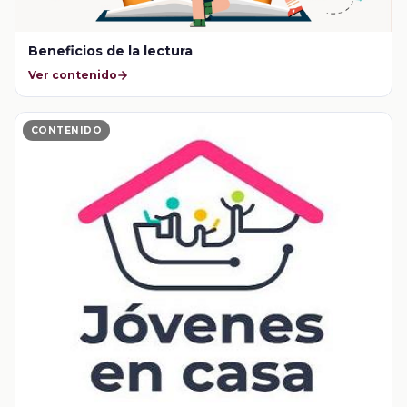
Beneficios de la lectura
Ver contenido
CONTENIDO