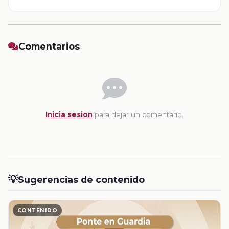
Comentarios
Inicia sesion
para dejar un comentario.
💡
Sugerencias de contenido
CONTENIDO