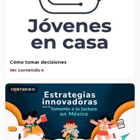
Cómo tomar decisiones
Ver contenido
CONTENIDO