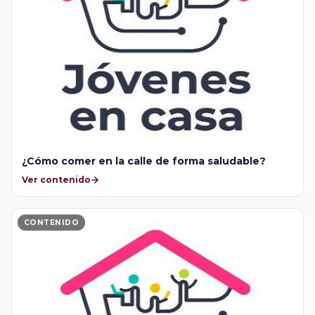
¿Cómo comer en la calle de forma saludable?
Ver contenido
CONTENIDO