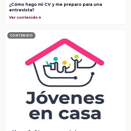
¿Cómo hago mi CV y me preparo para una
entrevista?
Ver contenido
CONTENIDO