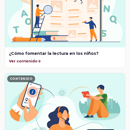
¿Cómo fomentar la lectura en los niños?
Ver contenido
CONTENIDO