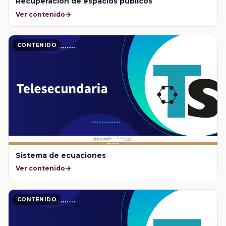
Recuperación de espacios públicos
Ver contenido
CONTENIDO
Sistema de ecuaciones
Ver contenido
CONTENIDO