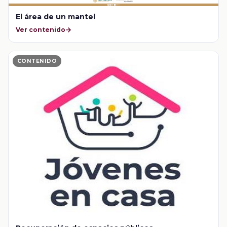
El área de un mantel
Ver contenido
CONTENIDO