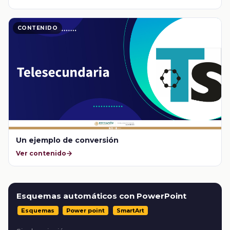
CONTENIDO
Un ejemplo de conversión
Ver contenido
Esquemas automáticos con PowerPoint
Esquemas
Power point
SmartArt