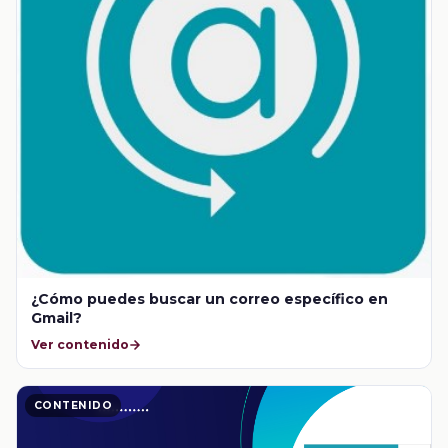
¿Cómo puedes buscar un correo específico en
Gmail?
Ver contenido
CONTENIDO