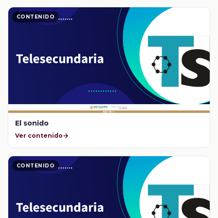
CONTENIDO
El sonido
Ver contenido
CONTENIDO