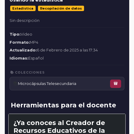
Estadística
Recopilación de datos
Sin descripción
Tipo:
Video
Formato:
MP4
Actualizado:
6 de Febrero de 2025 a las 17:34
Idiomas:
Español
📚 COLECCIONES
📚
Microcápsulas Telesecundaria
🎒
Herramientas para el docente
¿Ya conoces al Creador de
Recursos Educativos de la