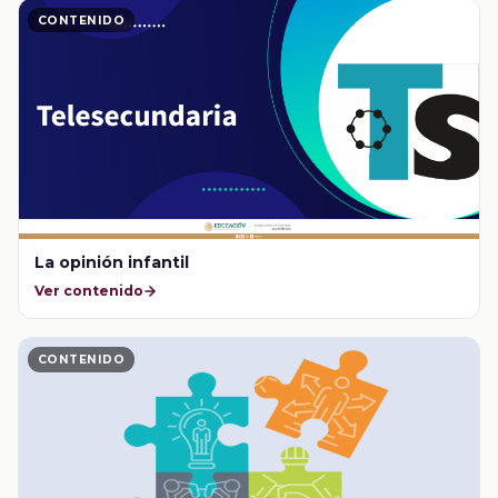
CONTENIDO
La opinión infantil
Ver contenido
CONTENIDO