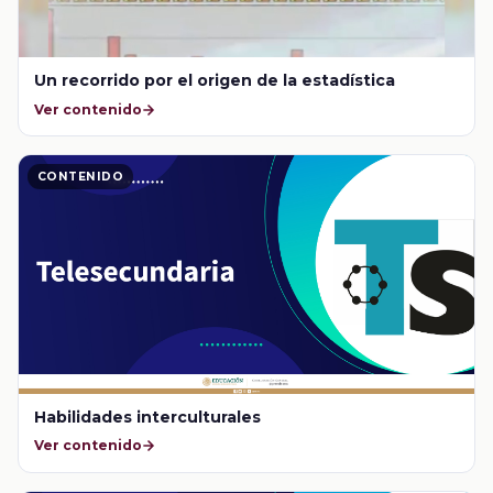
Un recorrido por el origen de la estadística
Ver contenido
CONTENIDO
Habilidades interculturales
Ver contenido