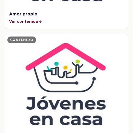
Amor propio
Ver contenido
CONTENIDO