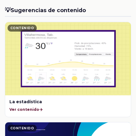
💡
Sugerencias de contenido
CONTENIDO
La estadística
Ver contenido
CONTENIDO