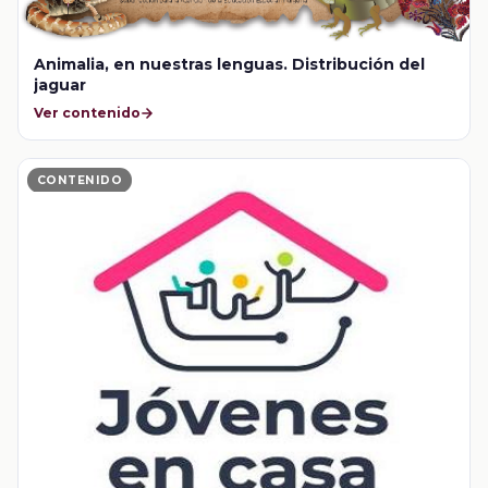
Animalia, en nuestras lenguas. Distribución del
jaguar
Ver contenido
CONTENIDO