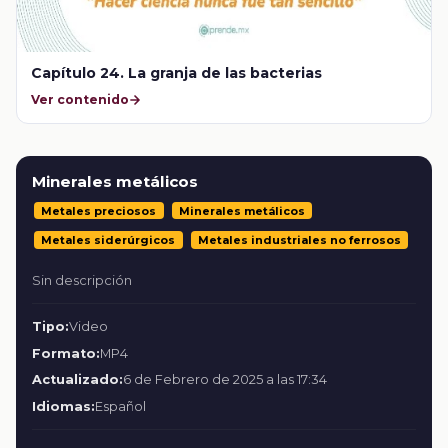
Capítulo 24. La granja de las bacterias
Ver contenido
Minerales metálicos
Metales preciosos
Minerales metálicos
Metales siderúrgicos
Metales industriales no ferrosos
Sin descripción
Tipo:
Video
Formato:
MP4
Actualizado:
6 de Febrero de 2025 a las 17:34
Idiomas:
Español