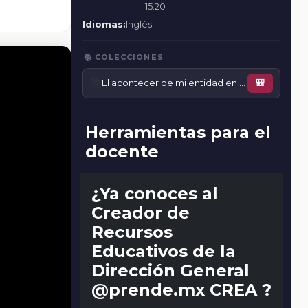
15:20
Idiomas:
Inglés
📚 COLECCIONES
📚
El acontecer de mi entidad en el siglo XIX y principios del siglo XX
🎒
Herramientas para el
docente
¿Ya conoces al
Creador de
Recursos
Educativos de la
Dirección General
@prende.mx CREA ?