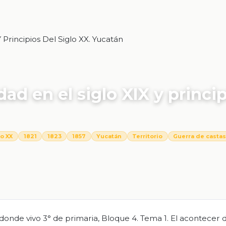
 Principios Del Siglo XX. Yucatán
ad en el siglo XIX y princi
lo XX
1821
1823
1857
Yucatán
Territorio
Guerra de casta
donde vivo 3° de primaria, Bloque 4. Tema 1. El acontecer 