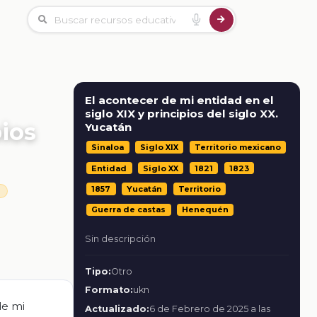
El acontecer de mi entidad en el
siglo XIX y principios del siglo XX.
pios
Yucatán
Sinaloa
Siglo XIX
Territorio mexicano
Entidad
Siglo XX
1821
1823
1857
Yucatán
Territorio
s
Guerra de castas
Henequén
Sin descripción
Tipo:
Otro
Formato:
ukn
de mi
Actualizado:
6 de Febrero de 2025 a las