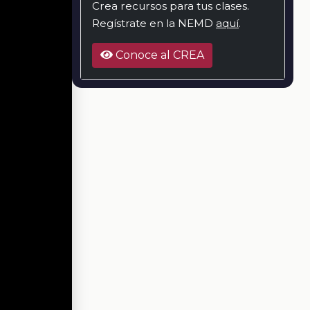
Crea recursos para tus clases.
Regístrate en la NEMD
aquí
.
Conoce al CREA