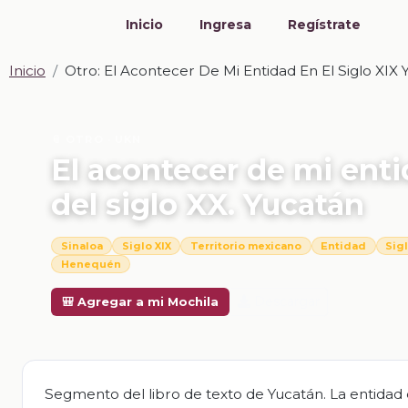
Inicio
Ingresa
Regístrate
Inicio
Otro: El Acontecer De Mi Entidad En El Siglo XIX Y
📎 OTRO · UKN
El acontecer de mi entid
del siglo XX. Yucatán
Sinaloa
Siglo XIX
Territorio mexicano
Entidad
Sig
Henequén
Descargar
🎒 Agregar a mi Mochila
Segmento del libro de texto de Yucatán. La entidad 