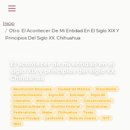
Inicio
Otro: El Acontecer De Mi Entidad En El Siglo XIX Y
Principios Del Siglo XX. Chihuahua
📎 OTRO · UKN
El acontecer de mi entidad en el
siglo XIX y principios del siglo XX.
Chihuahua
Revolución Mexicana
Ciudad de México
Presidente
Acontecimiento
Siglo XIX
Entidad
Siglo XX
Liberales
México independiente
Conservadores
República federal
Distrito Federal
Centralistas
Federalistas
Mapa
Chihuahua
Texas
Nueva Vizcaya
La Mesilla
Ruta de Juárez
1917
1821