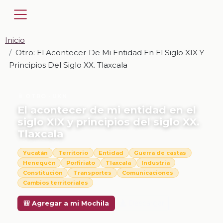
Inicio
Otro: El Acontecer De Mi Entidad En El Siglo XIX Y
Principios Del Siglo XX. Tlaxcala
📎 OTRO · UKN
El acontecer de mi entidad en el
siglo XIX y principios del siglo XX.
Tlaxcala
Yucatán
Territorio
Entidad
Guerra de castas
Henequén
Porfiriato
Tlaxcala
Industria
Constitución
Transportes
Comunicaciones
Cambios territoriales
Descargar
🎒 Agregar a mi Mochila