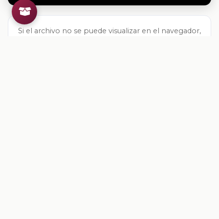
Si el archivo no se puede visualizar en el navegador,
descárgalo directamente:
Descargar archivo
Valoracion del contenido
Tu opinion ayuda a mejorar los recursos
Inicia sesion
para valorar este contenido.
Comentarios