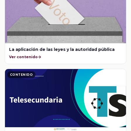
La aplicación de las leyes y la autoridad pública
Ver contenido
CONTENIDO