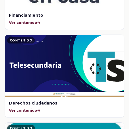
Financiamiento
Ver contenido
CONTENIDO
Derechos ciudadanos
Ver contenido
CONTENIDO