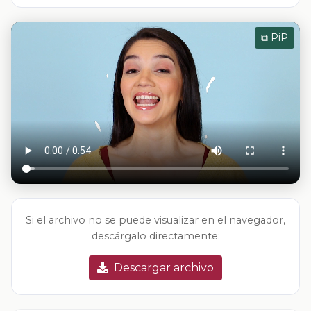
⧉ PiP
Si el archivo no se puede visualizar en el navegador,
descárgalo directamente:
Descargar archivo