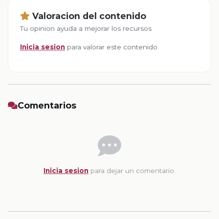
Valoracion del contenido
Tu opinion ayuda a mejorar los recursos
Inicia sesion
para valorar este contenido.
Comentarios
Inicia sesion
para dejar un comentario.