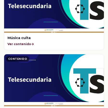
Música culta
Ver contenido
CONTENIDO