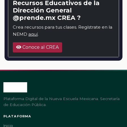
Recursos Educativos de la
Dirección General
@prende.mx CREA ?
Crea recursos para tus clases. Regístrate en la
NEMD
aquí
.
Conoce al CREA
Plataforma Digital de la Nueva Escuela Mexicana. Secretaría
de Educación Pública.
PLATAFORMA
Inicio