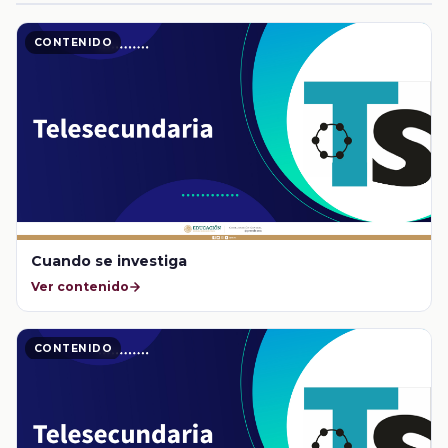
CONTENIDO
Cuando se investiga
Ver contenido
CONTENIDO