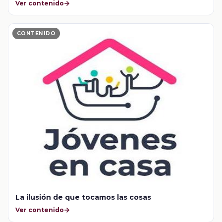
Ver contenido
CONTENIDO
La ilusión de que tocamos las cosas
Ver contenido