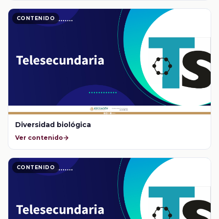
CONTENIDO
Diversidad biológica
Ver contenido
CONTENIDO