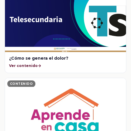
¿Cómo se genera el dolor?
Ver contenido
CONTENIDO