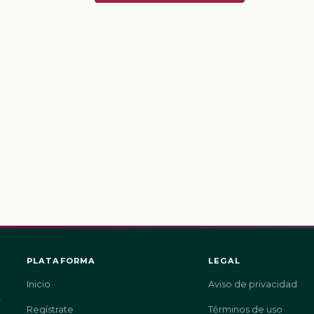
PLATAFORMA
LEGAL
Inicio
Aviso de privacidad
.
Regístrate
Términos de uso