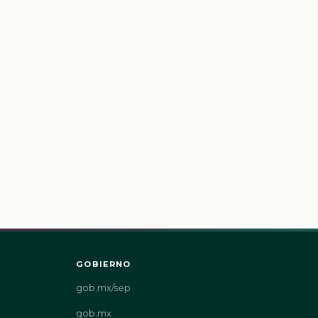
GOBIERNO
gob.mx/sep
gob.mx