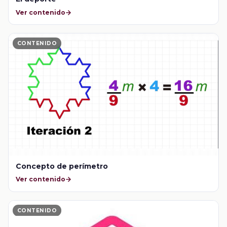
Ver contenido
CONTENIDO
Concepto de perímetro
Ver contenido
CONTENIDO