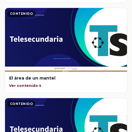
CONTENIDO
El área de un mantel
Ver contenido
CONTENIDO