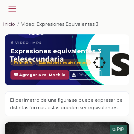
Inicio
Video: Expresiones Equivalentes 3
📎 VIDEO · MP4
Expresiones equivalentes 3
Perímetro
Expresiones equivalentes
Descargar
🎒 Agregar a mi Mochila
El perímetro de una figura se puede expresar de
distintas formas, éstas pueden ser equivalentes.
⧉ PiP