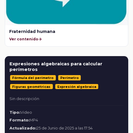
Fraternidad humana
Ver contenido
Expresiones algebraicas para calcular
perímetros
Fórmula del perímetro
Perímetro
Figuras geométricas
Expresión algebraica
Sin descripción
Tipo:
Video
Formato:
MP4
Actualizado:
25 de Junio de 2025 a las 17:54