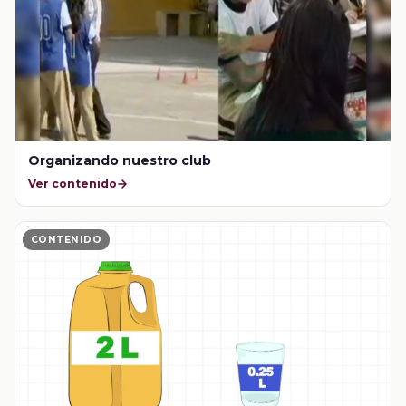
Organizando nuestro club
Ver contenido
CONTENIDO