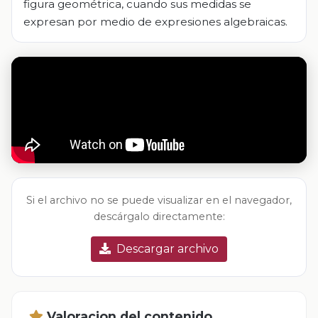
figura geométrica, cuando sus medidas se
expresan por medio de expresiones algebraicas.
Si el archivo no se puede visualizar en el navegador,
descárgalo directamente:
Descargar archivo
Valoracion del contenido