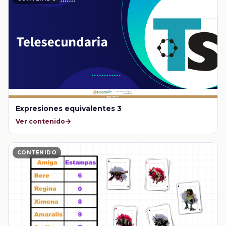
Expresiones equivalentes 3
Ver contenido
CONTENIDO