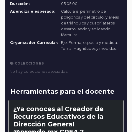
Duración:
05:05:00
Apendizaje esperado:
Calcula el perímetro de
polígonos y del círculo, y áreas
de triángulos y cuadriláteros
desarrollando y aplicando
fórmulas.
Organizador Curricular:
Eje: Forma, espacio y medida.
Tema: Magnitudes y medidas.
📚 COLECCIONES
No hay colecciones asociadas.
Herramientas para el docente
¿Ya conoces al Creador de
Recursos Educativos de la
Dirección General
@prende.mx CREA ?