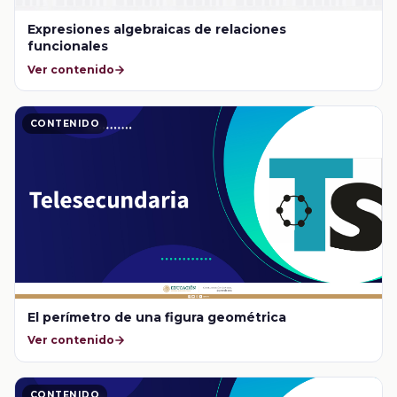
Expresiones algebraicas de relaciones
funcionales
Ver contenido
CONTENIDO
El perímetro de una figura geométrica
Ver contenido
CONTENIDO