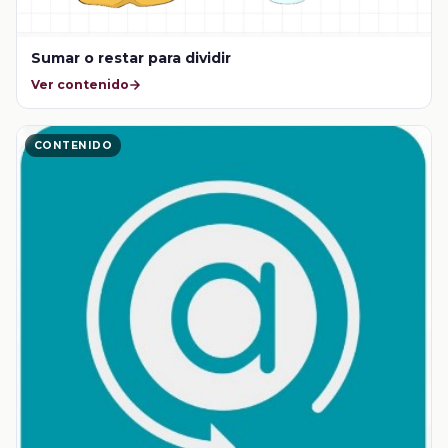
Sumar o restar para dividir
Ver contenido
CONTENIDO