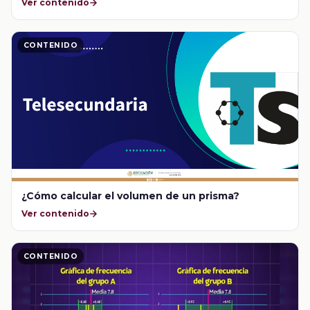
Ver contenido
CONTENIDO
¿Cómo calcular el volumen de un prisma?
Ver contenido
CONTENIDO