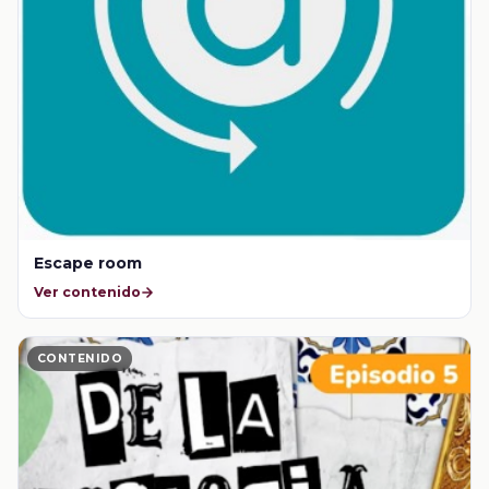
Escape room
Ver contenido
CONTENIDO