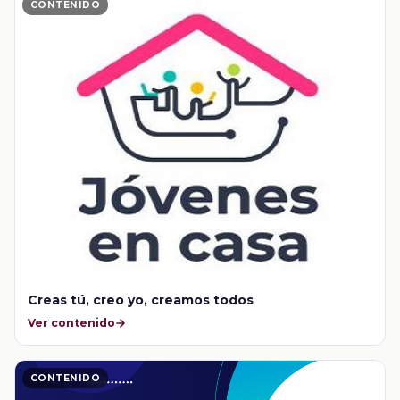
CONTENIDO
Creas tú, creo yo, creamos todos
Ver contenido
CONTENIDO