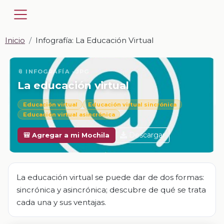
Inicio
Infografía: La Educación Virtual
📎 INFOGRAFÍA · JPG
La educación virtual
Educación virtual
Educación virtual sincrónica
Educación virtual asincrónica
Descargar
🎒 Agregar a mi Mochila
La educación virtual se puede dar de dos formas:
sincrónica y asincrónica; descubre de qué se trata
cada una y sus ventajas.