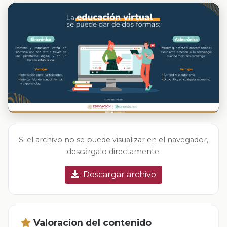
Si el archivo no se puede visualizar en el navegador,
descárgalo directamente:
Descargar archivo
Valoracion del contenido