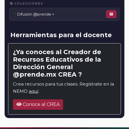
📚 COLECCIONES
📚
Difusión @prende +
🎒
Herramientas para el docente
¿Ya conoces al Creador de
Recursos Educativos de la
Dirección General
@prende.mx CREA ?
Crea recursos para tus clases. Regístrate en la
NEMD
aquí
.
Conoce al CREA