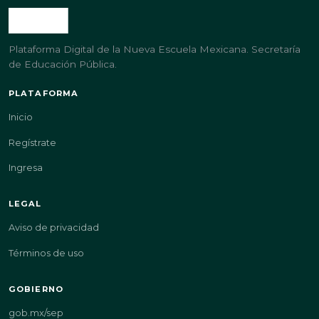
Plataforma Digital de la Nueva Escuela Mexicana. Secretaría
de Educación Pública.
PLATAFORMA
Inicio
Regístrate
Ingresa
LEGAL
Aviso de privacidad
Términos de uso
GOBIERNO
gob.mx/sep