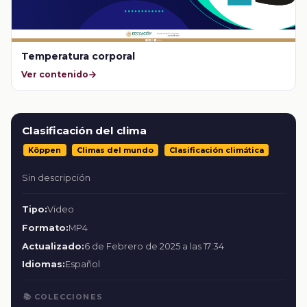
Temperatura corporal
Ver contenido
Clasificación del clima
Köppen
Climas del mundo
Clasificación climática
Sin descripción
Tipo:
Video
Formato:
MP4
Actualizado:
6 de Febrero de 2025 a las 17:34
Idiomas:
Español
📚 COLECCIONES