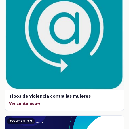
Tipos de violencia contra las mujeres
Ver contenido
CONTENIDO