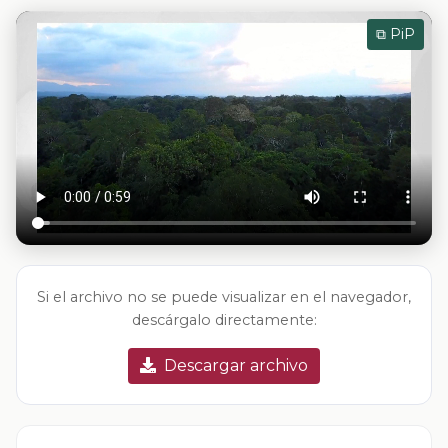
⧉ PiP
Si el archivo no se puede visualizar en el navegador,
descárgalo directamente:
Descargar archivo