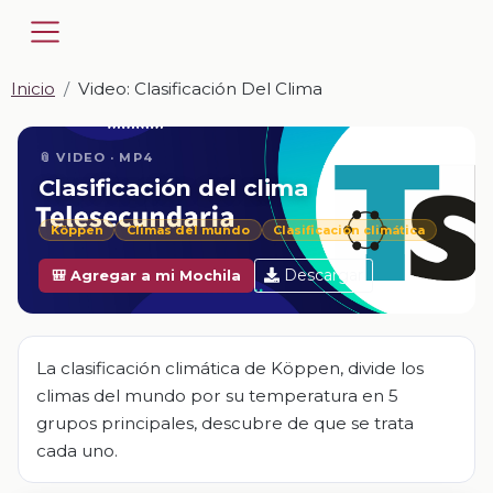
Inicio
Video: Clasificación Del Clima
📎 VIDEO · MP4
Clasificación del clima
Köppen
Climas del mundo
Clasificación climática
Descargar
🎒 Agregar a mi Mochila
La clasificación climática de Köppen, divide los
climas del mundo por su temperatura en 5
grupos principales, descubre de que se trata
cada uno.