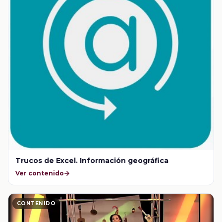
Trucos de Excel. Información geográfica
Ver contenido
CONTENIDO