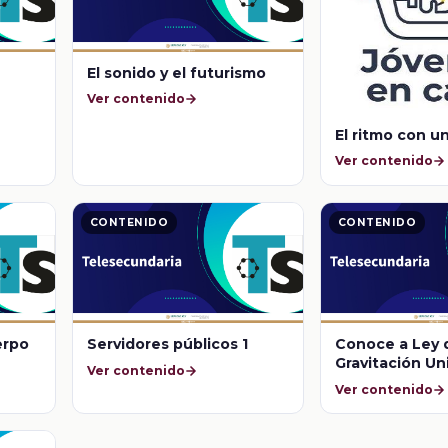
El sonido y el futurismo
Ver contenido
El ritmo con u
Ver contenido
CONTENIDO
CONTENIDO
erpo
Servidores públicos 1
Conoce a Ley 
Gravitación Un
Ver contenido
Ver contenido