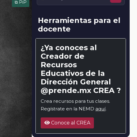
⧉ PiP
Herramientas para el
docente
¿Ya conoces al
Creador de
Recursos
Educativos de la
Dirección General
@prende.mx CREA ?
Crea recursos para tus clases.
Regístrate en la NEMD
aquí
.
Conoce al CREA