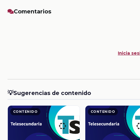
Comentarios
Inicia ses
💡
Sugerencias de contenido
CONTENIDO
CONTENIDO