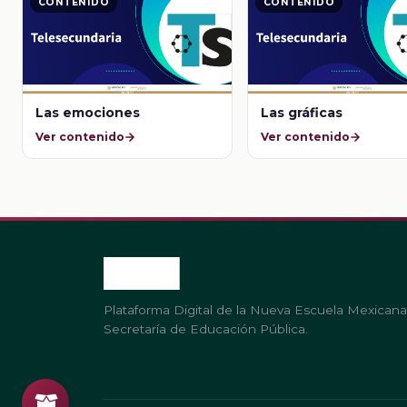
CONTENIDO
CONTENIDO
Las emociones
Las gráficas
Ver contenido
Ver contenido
Plataforma Digital de la Nueva Escuela Mexicana
Secretaría de Educación Pública.