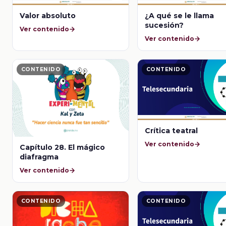
Valor absoluto
¿A qué se le llama
sucesión?
Ver contenido
Ver contenido
CONTENIDO
CONTENIDO
Crítica teatral
Ver contenido
Capítulo 28. El mágico
diafragma
Ver contenido
CONTENIDO
CONTENIDO