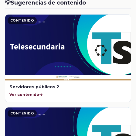
💡
Sugerencias de contenido
CONTENIDO
Servidores públicos 2
Ver contenido
CONTENIDO