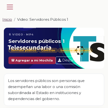
Inicio
Video: Servidores Públicos 1
📎 VIDEO · MP4
Servidores públicos 1
Servidor público
Comisión
Servicio del Estado
Descargar
🎒 Agregar a mi Mochila
Los servidores públicos son personas que
desempeñan una labor o una comisión
subordinada al Estado en instituciones y
dependencias del gobierno.