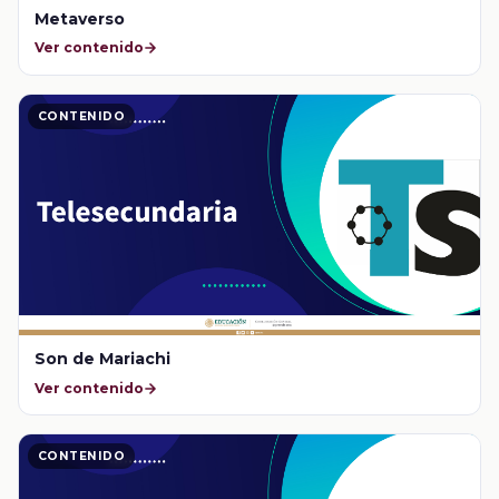
Metaverso
Ver contenido
CONTENIDO
Son de Mariachi
Ver contenido
CONTENIDO