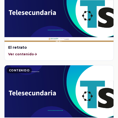
El retrato
Ver contenido
CONTENIDO