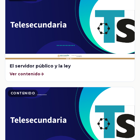
El servidor público y la ley
Ver contenido
CONTENIDO