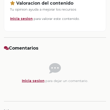
Valoracion del contenido
Tu opinion ayuda a mejorar los recursos
Inicia sesion
para valorar este contenido.
Comentarios
Inicia sesion
para dejar un comentario.