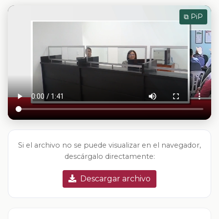
⧉ PiP
Si el archivo no se puede visualizar en el navegador,
descárgalo directamente:
Descargar archivo