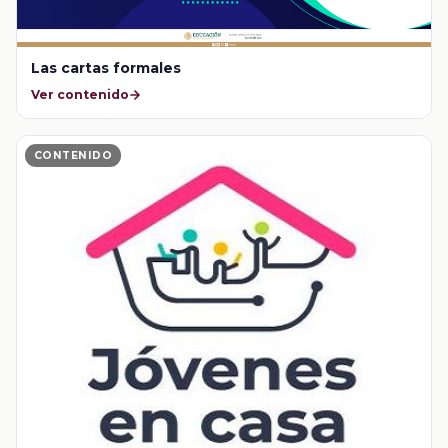
Las cartas formales
Ver contenido
CONTENIDO