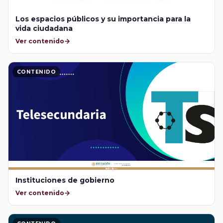
Los espacios públicos y su importancia para la
vida ciudadana
Ver contenido
CONTENIDO
Instituciones de gobierno
Ver contenido