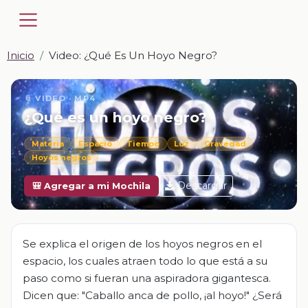
Inicio
Video: ¿Qué Es Un Hoyo Negro?
📎 VIDEO · MP4
¿Qué es un hoyo negro?
Materia
Espacio
Tiempo
Luz
Gravedad
Hoyos negros
Descargar
🎒 Agregar a mi Mochila
Se explica el origen de los hoyos negros en el
espacio, los cuales atraen todo lo que está a su
paso como si fueran una aspiradora gigantesca.
Dicen que: "Caballo anca de pollo, ¡al hoyo!" ¿Será