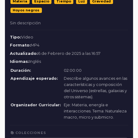
Materia
Espacio
Tiempo
Luz
Gravedad
Hoyos negros
Sin descripción
Tipo:
Video
Formato:
MP4
Actualizado:
6 de Febrero de 2025 a las 16:57
Idiomas:
Inglés
Duración:
02:00:00
Apendizaje esperado:
Describe algunos avances en las
características y composición
del Universo (estrellas, galaxias y
otros sistemas).
Organizador Curricular:
Eje: Materia, energía e
interacciones. Tema: Naturaleza
macro, micro y submicro.
📚 COLECCIONES