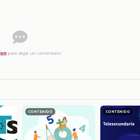
ion
para dejar un comentario.
CONTENIDO
CONTENIDO