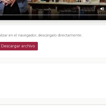
alizar en el navegador, descárgalo directamente:
Descargar archivo