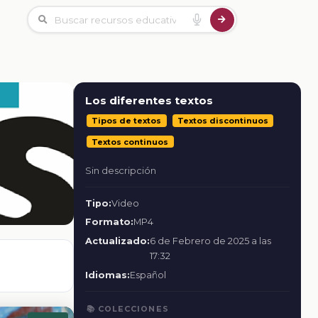
Los diferentes textos
Tipos de textos
Textos discontinuos
Textos continuos
Sin descripción
Tipo:
Video
Formato:
MP4
Actualizado:
6 de Febrero de 2025 a las
17:32
Idiomas:
Español
📚 COLECCIONES