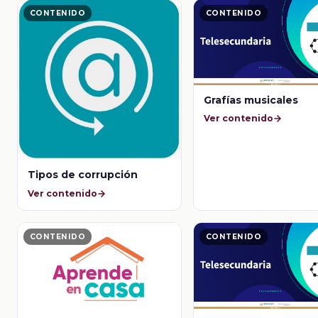
CONTENIDO
CONTENIDO
Grafías musicales
Ver contenido
Tipos de corrupción
Ver contenido
CONTENIDO
CONTENIDO