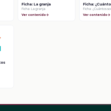
Ficha: La granja
Ficha: ¿Cuánt
Ficha: La granja
Ficha: ¿Cuántos so
Ver contenido
Ver contenido
tos