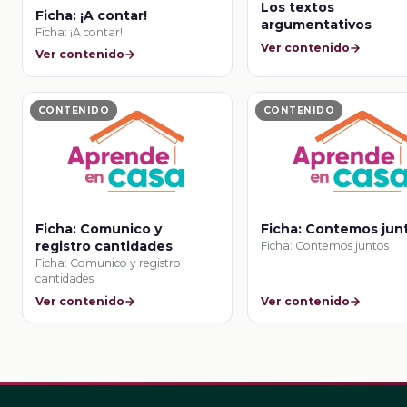
Los textos
Ficha: ¡A contar!
argumentativos
Ficha: ¡A contar!
Ver contenido
Ver contenido
CONTENIDO
CONTENIDO
Ficha: Comunico y
Ficha: Contemos jun
registro cantidades
Ficha: Contemos juntos
Ficha: Comunico y registro
cantidades
Ver contenido
Ver contenido