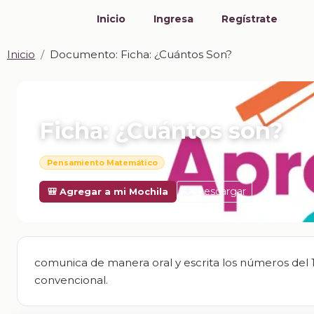
Inicio
Ingresa
Regístrate
Inicio
Documento: Ficha: ¿Cuántos Son?
📎 DOCUMENTO · DOCX
Ficha: ¿Cuántos son?
Pensamiento Matemático
Descargar
🎒 Agregar a mi Mochila
comunica de manera oral y escrita los números del 1 a
convencional.