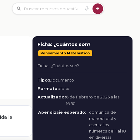
Ficha: ¿Cuántos son?
Pensamiento Matemático
Ficha: ¿Cuántos son?
Tipo:
Documento
Formato:
docx
Actualizado:
6 de Febrero de 2025 a las
16:50
Apendizaje esperado:
comunica de
ida la
manera oral y
escrita los
números del 1 al 10
en diversas