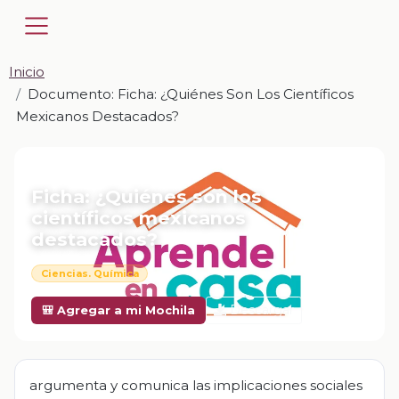
Inicio
Documento: Ficha: ¿Quiénes Son Los Científicos
Mexicanos Destacados?
📎 DOCUMENTO · DOCX
Ficha: ¿Quiénes son los
científicos mexicanos
destacados?
Ciencias. Química
Descargar
🎒 Agregar a mi Mochila
argumenta y comunica las implicaciones sociales