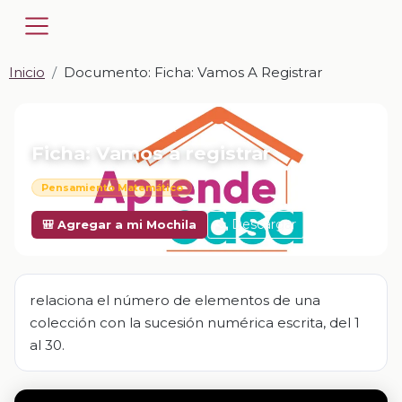
Inicio
Documento: Ficha: Vamos A Registrar
📎 DOCUMENTO · DOCX
Ficha: Vamos a registrar
Pensamiento Matemático
Descargar
🎒 Agregar a mi Mochila
relaciona el número de elementos de una
colección con la sucesión numérica escrita, del 1
al 30.