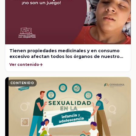
Tienen propiedades medicinales y en consumo
excesivo afectan todos los órganos de nuestro
cuerpo ¿A qué se debe?
Ver contenido
CONTENIDO