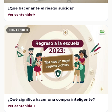
¿Qué hacer ante el riesgo suicida?
Ver contenido
CONTENIDO
¿Qué significa hacer una compra inteligente?
Ver contenido