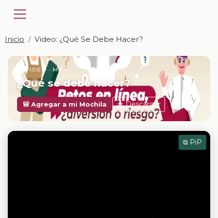
Inicio
Video: ¿Qué Se Debe Hacer?
📎 VIDEO · MP4
¿Qué se debe hacer?
Descargar
🎒 Agregar a mi Mochila
⧉ PiP