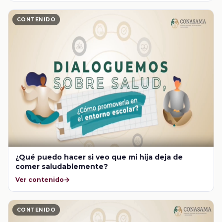
CONTENIDO
¿Qué puedo hacer si veo que mi hija deja de
comer saludablemente?
Ver contenido
CONTENIDO