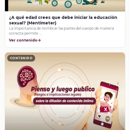
¿A qué edad crees que debe iniciar la educación
sexual? (Mentimeter)
La importancia de nombrar las partes del cuerpo de manera
correcta permite …
Ver contenido
CONTENIDO