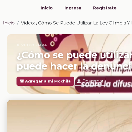
Inicio
Ingresa
Regístrate
Inicio
Video: ¿Cómo Se Puede Utilizar La Ley Olimpia
📎 VIDEO · MP4
¿Cómo se puede utilizar
puede hacer la denunci
Descargar
🎒 Agregar a mi Mochila