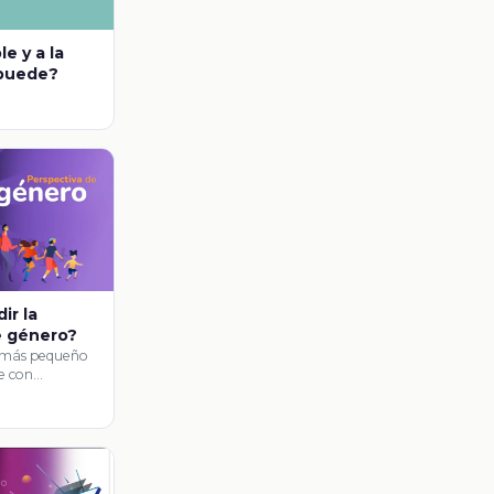
e y a la
 puede?
ir la
e género?
 más pequeño
ve con