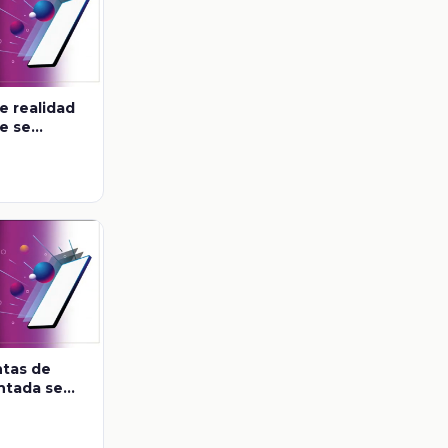
e realidad
e se
r
ntas de
ntada se
ar desde PC
ular?