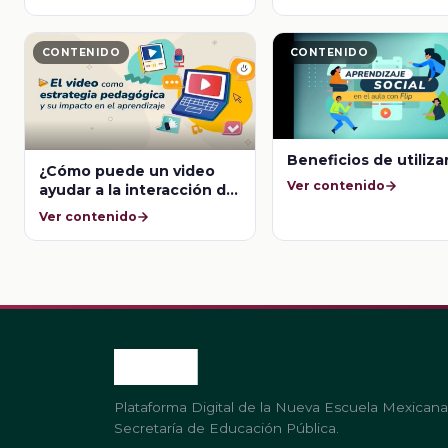
CONTENIDO
CONTENIDO
Beneficios de utilizar
¿Cómo puede un video
Ver contenido
ayudar a la interacción del
estudiantado?
Ver contenido
Plataforma Digital de la Nueva Escuela Mexicana
Secretaría de Educación Pública.