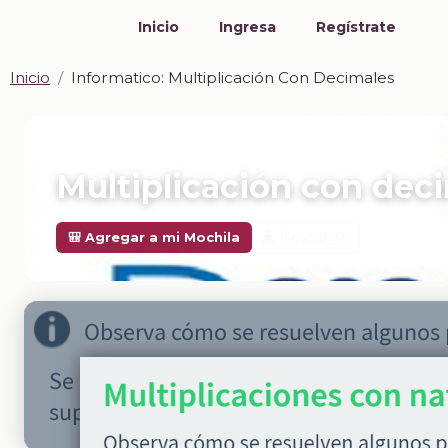
Inicio
Ingresa
Regístrate
Inicio
Informatico: Multiplicación Con Decimales
📎 INFORMATICO · ZIP
Multiplicación con dec
Descargar
🎒 Agregar a mi Mochila