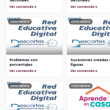
decimales
decimales
Ver contenido
Ver contenido
CONTENIDO
CONTENIDO
Problemas con
Sucesiones creadas
porcentajes
figuras
Ver contenido
Ver contenido
CONTENIDO
CONTENIDO