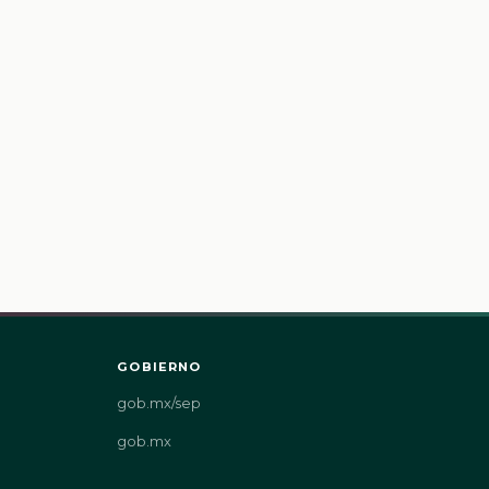
GOBIERNO
gob.mx/sep
gob.mx