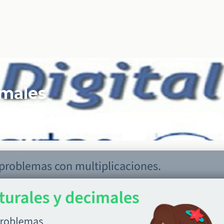
imales