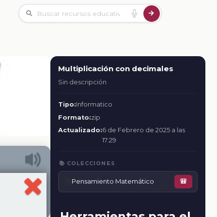
Multiplicación con decimales
Sin descripción
Tipo:
Informatico
Formato:
zip
Actualizado:
6 de Febrero de 2025 a las
17:29
📚 COLECCIONES
📚
Pensamiento Matemático
🎒
Herramientas para el