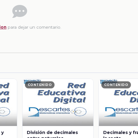
ion
para dejar un comentario.
CONTENIDO
CONTENIDO
 y
División de decimales
Decimales y fr