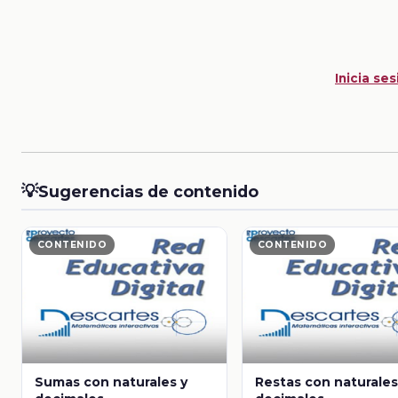
Inicia ses
💡
Sugerencias de contenido
CONTENIDO
CONTENIDO
Sumas con naturales y
Restas con naturales