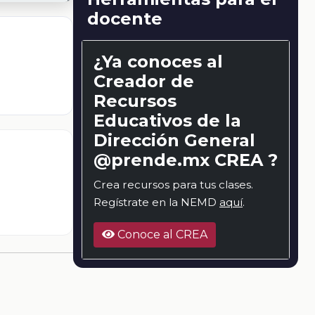
docente
¿Ya conoces al
Creador de
Recursos
Educativos de la
Dirección General
@prende.mx CREA ?
Crea recursos para tus clases.
Regístrate en la NEMD
aquí
.
Conoce al CREA