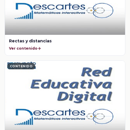
Rectas y distancias
Ver contenido
CONTENIDO