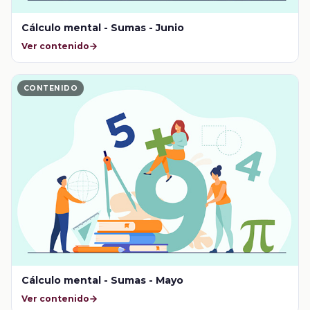
Cálculo mental - Sumas - Junio
Ver contenido
CONTENIDO
Cálculo mental - Sumas - Mayo
Ver contenido