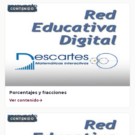
CONTENIDO
Porcentajes y fracciones
Ver contenido
CONTENIDO