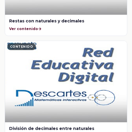
Restas con naturales y decimales
Ver contenido
CONTENIDO
División de decimales entre naturales