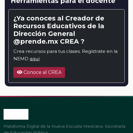
Herramientas para el docente
¿Ya conoces al Creador de
Recursos Educativos de la
Dirección General
@prende.mx CREA ?
Crea recursos para tus clases. Regístrate en la
NEMD
aquí
.
Conoce al CREA
Plataforma Digital de la Nueva Escuela Mexicana. Secretaría
de Educación Pública.