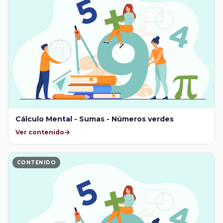
Cálculo Mental - Sumas - Números verdes
Ver contenido
CONTENIDO