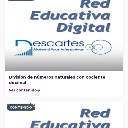
División de números naturales con cociente
decimal
Ver contenido
CONTENIDO