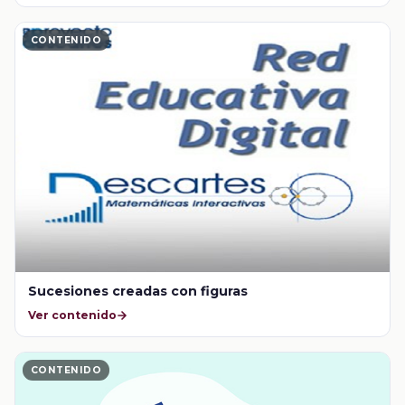
CONTENIDO
Sucesiones creadas con figuras
Ver contenido
CONTENIDO