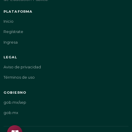
PLATAFORMA
Inicio
Regístrate
Ingresa
LEGAL
Aviso de privacidad
Términos de uso
GOBIERNO
gob.mx/sep
gob.mx