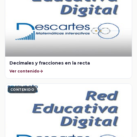
Decimales y fracciones en la recta
Ver contenido
CONTENIDO