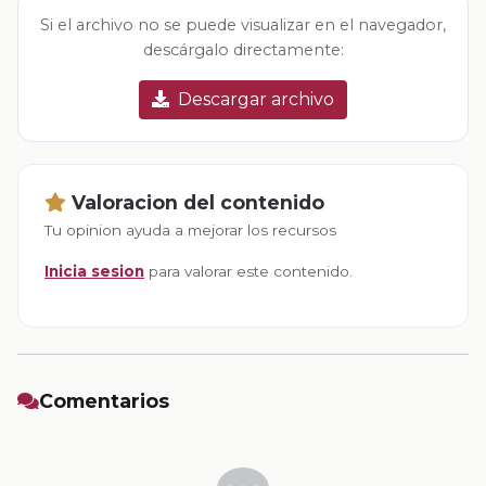
Si el archivo no se puede visualizar en el navegador,
descárgalo directamente:
Descargar archivo
Valoracion del contenido
Tu opinion ayuda a mejorar los recursos
Inicia sesion
para valorar este contenido.
Comentarios