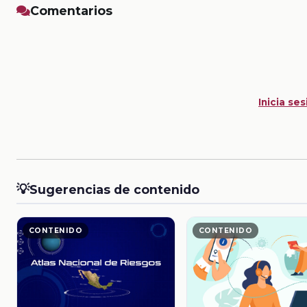
Comentarios
Inicia ses
💡
Sugerencias de contenido
CONTENIDO
CONTENIDO