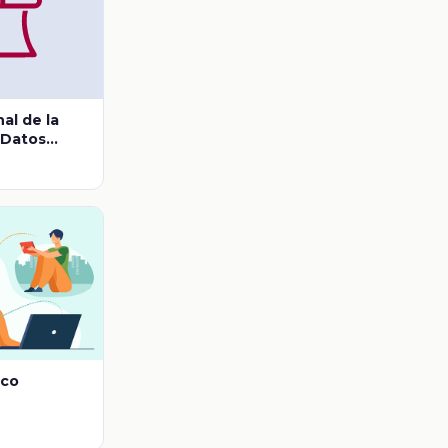
al de la
 Datos
ico