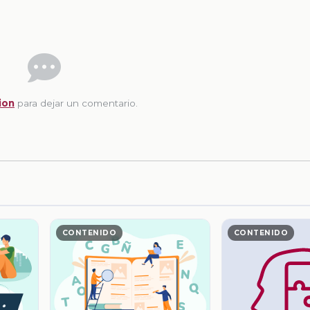
ion
para dejar un comentario.
CONTENIDO
CONTENIDO