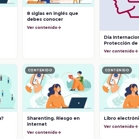
8 siglas en inglés que
debes conocer
Ver contenido
Día Internacion
Protección de
Personales
Ver contenido
CONTENIDO
CONTENIDO
a?
Sharenting. Riesgo en
Libro electrón
internet
Ver contenido
Ver contenido