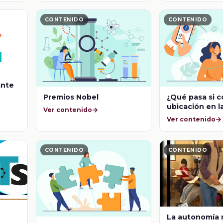
CONTENIDO
CONTENIDO
ante
Premios Nobel
¿Qué pasa si 
ubicación en l
Ver contenido
sociales?
Ver contenido
CONTENIDO
CONTENIDO
La autonomía 