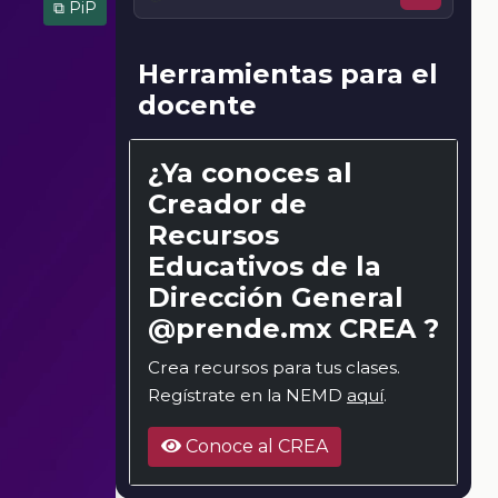
⧉ PiP
Herramientas para el
docente
¿Ya conoces al
Creador de
Recursos
Educativos de la
Dirección General
@prende.mx CREA ?
Crea recursos para tus clases.
Regístrate en la NEMD
aquí
.
Conoce al CREA