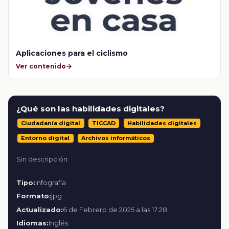
Aplicaciones para el ciclismo
Ver contenido
¿Qué son las habilidades digitales?
Ciudadanía digital
TICCAD
Habilidades digitales
Entorno digital
Archivos informáticos
Sin descripción
Tipo:
Infografía
Formato:
jpg
Actualizado:
6 de Febrero de 2025 a las 17:28
Idiomas:
Inglés