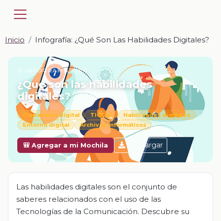
Inicio
Infografía: ¿Qué Son Las Habilidades Digitales?
📎 INFOGRAFÍA · JPG
¿Qué son las habilidades
digitales?
Ciudadanía digital
TICCAD
Habilidades digitales
Entorno digital
Archivos informáticos
Descargar
🎒 Agregar a mi Mochila
Las habilidades digitales son el conjunto de
saberes relacionados con el uso de las
Tecnologías de la Comunicación. Descubre su