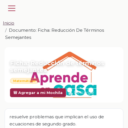
Inicio
Documento: Ficha: Reducción De Términos
Semejantes
📎 DOCUMENTO · DOCX
Ficha: Reducción de términos
semejantes
Matemáticas
Descargar
🎒 Agregar a mi Mochila
resuelve problemas que implican el uso de
ecuaciones de segundo grado.