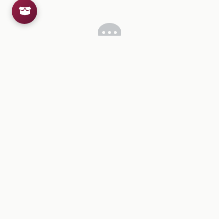
Inicia sesion
para dejar un comentario.
💡
Sugerencias de contenido
CONTENIDO