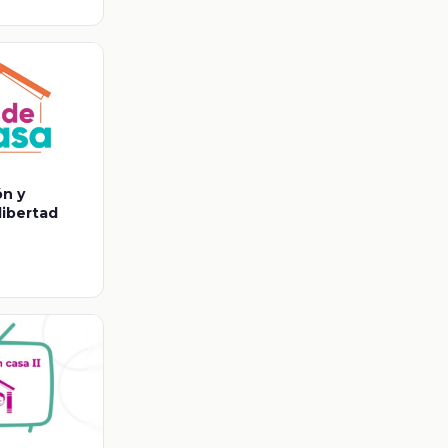
ón y
 libertad