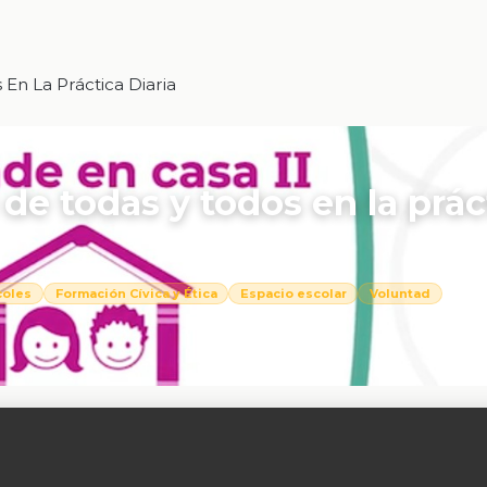
En La Práctica Diaria
de todas y todos en la prác
coles
Formación Cívica y Ética
Espacio escolar
Voluntad