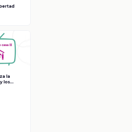
ibertad
za la
y los