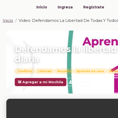
Inicio
Ingresa
Regístrate
Inicio
Video: Defendamos La Libertad De Todas Y Todos 
📎 VIDEO · MP4
Defendamos la libertad 
diaria
Conflicto
Libertad
Respeto
Aprende en casa
Miér
Descargar
🎒 Agregar a mi Mochila