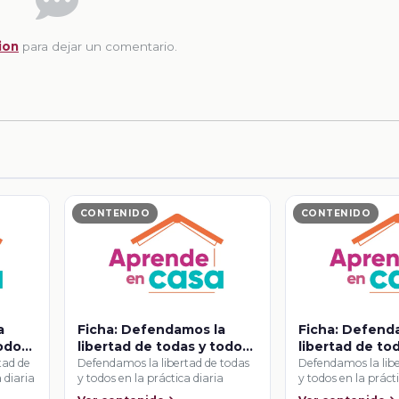
ion
para dejar un comentario.
CONTENIDO
CONTENIDO
a
Ficha: Defendamos la
Ficha: Defend
todos
libertad de todas y todos
libertad de to
en la práctica diaria
en la práctica 
tad de
Defendamos la libertad de todas
Defendamos la libe
 diaria
y todos en la práctica diaria
y todos en la práct