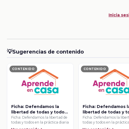
Inicia ses
💡
Sugerencias de contenido
CONTENIDO
CONTENIDO
Ficha: Defendamos la
Ficha: Defendamos l
libertad de todas y todos
libertad de todas y 
en la práctica diaria
en la práctica diaria
Ficha: Defendamos la libertad de
Ficha: Defendamos la liber
todas y todos en la práctica diaria
todas y todos en la práctica