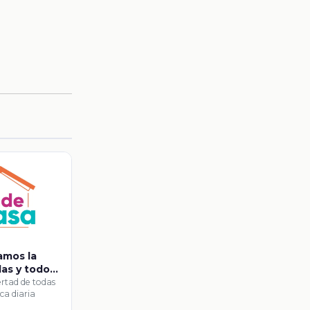
amos la
das y todos
diaria
rtad de todas
ica diaria