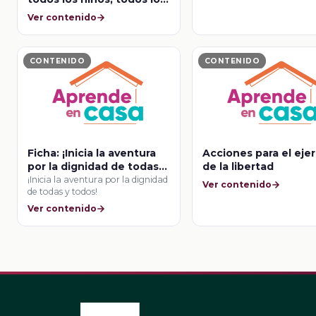
derechos.
Ver contenido
CONTENIDO
CONTENIDO
Ficha: ¡Inicia la aventura
Acciones para el ejer
por la dignidad de todas y
de la libertad
todos!
¡Inicia la aventura por la dignidad
Ver contenido
de todas y todos!
Ver contenido