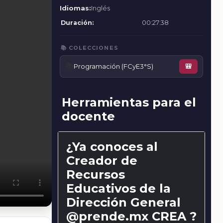
Idiomas:
Inglés
Duración:
00:27:38
📚 COLECCIONES
📚
Programación (FCyE3°S)
🎒
Herramientas para el
docente
¿Ya conoces al
Creador de
Recursos
Educativos de la
Dirección General
@prende.mx CREA ?