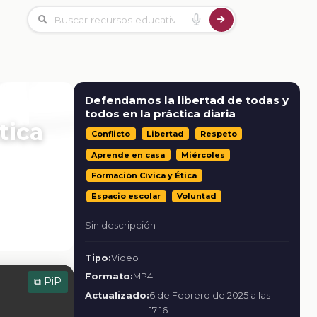
Defendamos la libertad de todas y
todos en la práctica diaria
tica
Conflicto
Libertad
Respeto
Aprende en casa
Miércoles
Formación Cívica y Ética
Espacio escolar
Voluntad
Sin descripción
Tipo:
Video
Formato:
MP4
⧉ PiP
Actualizado:
6 de Febrero de 2025 a las
17:16