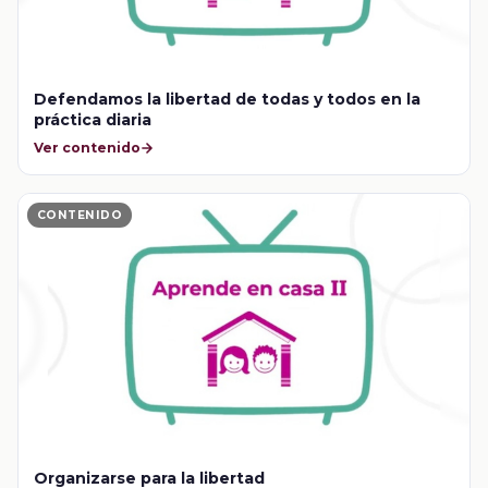
Defendamos la libertad de todas y todos en la
práctica diaria
Ver contenido
CONTENIDO
Organizarse para la libertad