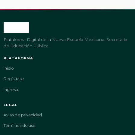
Plataforma Digital de la Nueva Escuela Mexicana. Secretaría
de Educación Pública.
PLATAFORMA
Inicio
Regístrate
Ingresa
LEGAL
Aviso de privacidad
Términos de uso