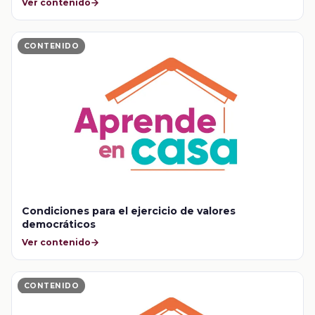
Ver contenido
CONTENIDO
Condiciones para el ejercicio de valores
democráticos
Ver contenido
CONTENIDO