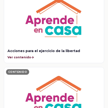
Acciones para el ejercicio de la libertad
Ver contenido
CONTENIDO