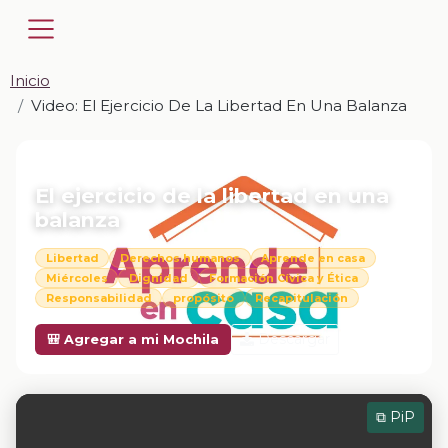
Inicio
Video: El Ejercicio De La Libertad En Una Balanza
📎 VIDEO · MP4
El ejercicio de la libertad en una
balanza
Libertad
Derechos humanos
Aprende en casa
Miércoles
Dignidad
Formación Cívica y Ética
Responsabilidad
propósito
Recapitulación
Descargar
🎒 Agregar a mi Mochila
⧉ PiP