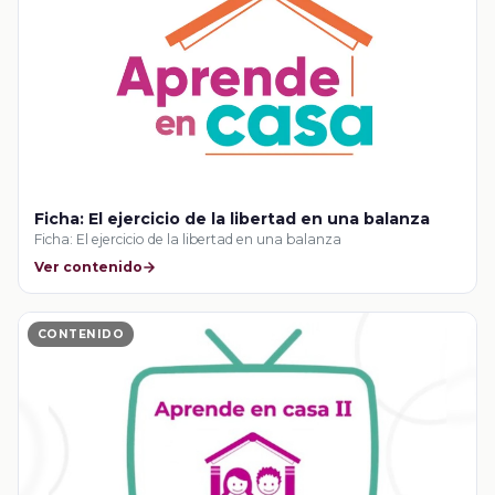
Ficha: El ejercicio de la libertad en una balanza
Ficha: El ejercicio de la libertad en una balanza
Ver contenido
CONTENIDO