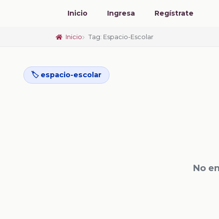
Inicio
Ingresa
Regístrate
Inicio
Tag: Espacio-Escolar
🏷️ espacio-escolar
No en