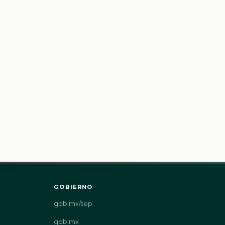
GOBIERNO
gob.mx/sep
gob.mx