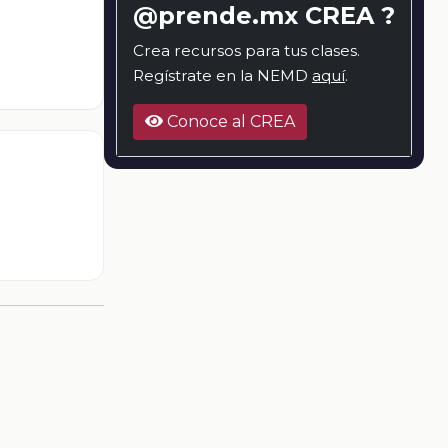
@prende.mx CREA ?
Crea recursos para tus clases.
Regístrate en la NEMD
aquí
.
Conoce al CREA