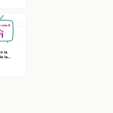
n la
e la