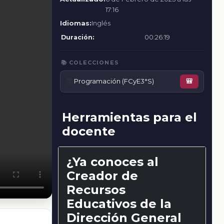
17:16
Idiomas:
Inglés
Duración:
00:26:19
📚 COLECCIONES
📚
Programación (FCyE3°S)
🎒
Herramientas para el
docente
¿Ya conoces al
Creador de
Recursos
Educativos de la
Dirección General