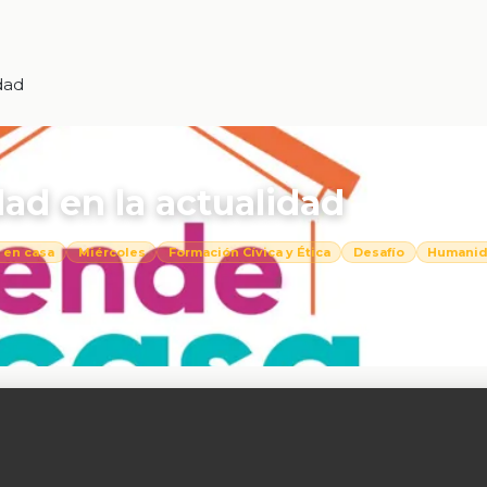
dad
ad en la actualidad
 en casa
Miércoles
Formación Cívica y Ética
Desafío
Humani