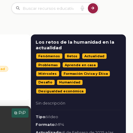
Los retos de la humanidad en la
actualidad
Fenómenos
Retos
Actualidad
Problemas
Aprende en casa
dad
Miércoles
Formación Cívica y Ética
Desafío
Humanidad
Desigualdad económica
Sin descripción
⧉ PiP
Tipo:
Video
Formato:
MP4
Actualizado:
6 de Febrero de 2025 a las