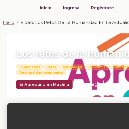
Inicio
Ingresa
Regístrate
Inicio
Video: Los Retos De La Humanidad En La Actuali
📎 VIDEO · MP4
Los retos de la humanid
Fenómenos
Retos
Actualidad
Problemas
Aprende
Desigualdad económica
Descargar
🎒 Agregar a mi Mochila