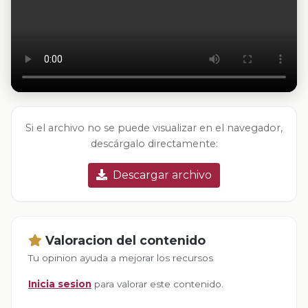
Si el archivo no se puede visualizar en el navegador,
descárgalo directamente:
Descargar archivo
Valoracion del contenido
Tu opinion ayuda a mejorar los recursos
Inicia sesion
para valorar este contenido.