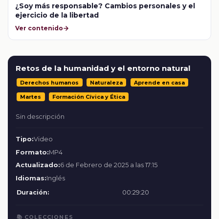
¿Soy más responsable? Cambios personales y el
ejercicio de la libertad
Ver contenido
Retos de la humanidad y el entorno natural
Derechos humanos
Naturaleza
Aprende en casa
Martes
Formación Cívica y Ética
Sin descripción
Tipo:
Video
Formato:
MP4
Actualizado:
6 de Febrero de 2025 a las 17:15
Idiomas:
Inglés
Duración:
00:29:20
📚 COLECCIONES