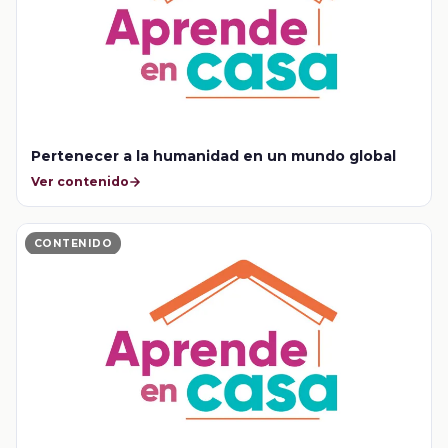
Pertenecer a la humanidad en un mundo global
Ver contenido
CONTENIDO