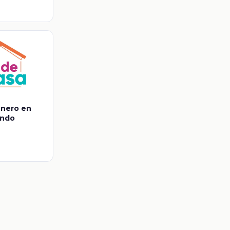
énero en
undo