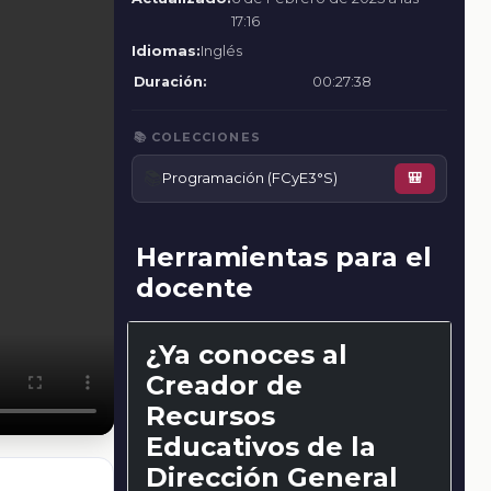
17:16
Idiomas:
Inglés
Duración:
00:27:38
📚 COLECCIONES
📚
Programación (FCyE3°S)
🎒
Herramientas para el
docente
¿Ya conoces al
Creador de
Recursos
Educativos de la
Dirección General