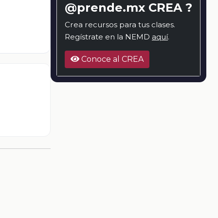
@prende.mx CREA ?
Crea recursos para tus clases.
Regístrate en la NEMD
aquí
.
Conoce al CREA