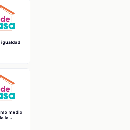
a igualdad
omo medio
a la
énero