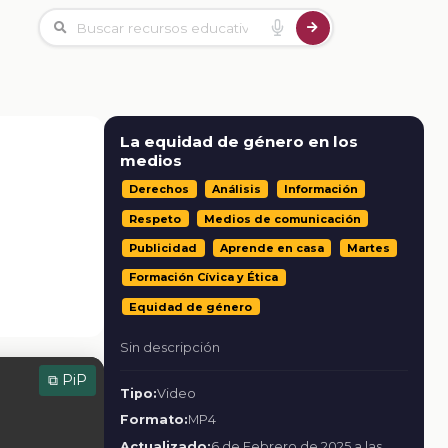
La equidad de género en los
medios
Derechos
Análisis
Información
Respeto
Medios de comunicación
Publicidad
Aprende en casa
Martes
Formación Cívica y Ética
Equidad de género
Sin descripción
⧉ PiP
Tipo:
Video
Formato:
MP4
Actualizado:
6 de Febrero de 2025 a las