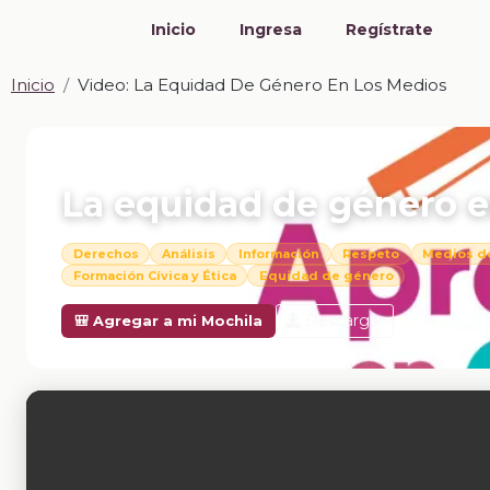
Inicio
Ingresa
Regístrate
Inicio
Video: La Equidad De Género En Los Medios
📎 VIDEO · MP4
La equidad de género e
Derechos
Análisis
Información
Respeto
Medios d
Formación Cívica y Ética
Equidad de género
Descargar
🎒 Agregar a mi Mochila