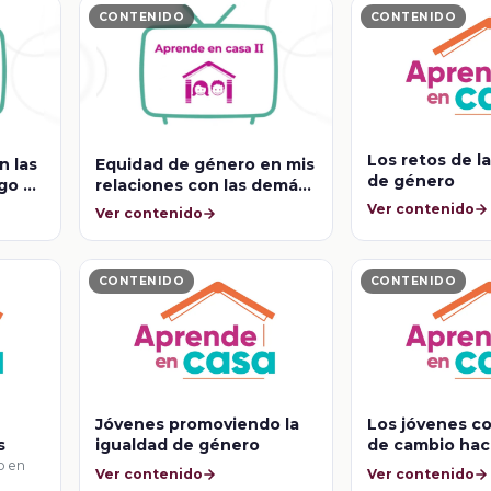
CONTENIDO
CONTENIDO
Los retos de l
n las
Equidad de género en mis
de género
go y
relaciones con las demás
personas
Ver contenido
Ver contenido
CONTENIDO
CONTENIDO
Jóvenes promoviendo la
Los jóvenes c
s
igualdad de género
de cambio haci
igualdad de g
o en
Ver contenido
Ver contenido