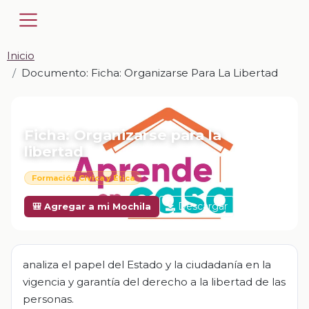
Inicio
Documento: Ficha: Organizarse Para La Libertad
📎 DOCUMENTO · DOCX
Ficha: Organizarse para la
libertad
Formación Cívica y Ética
Descargar
🎒 Agregar a mi Mochila
analiza el papel del Estado y la ciudadanía en la
vigencia y garantía del derecho a la libertad de las
personas.