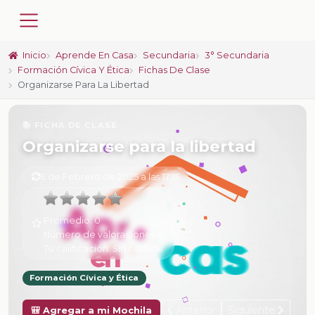
Inicio
Aprende En Casa
Secundaria
3° Secundaria
Formación Cívica Y Ética
Fichas De Clase
Organizarse Para La Libertad
📚 FICHA DE CLASE
Organizarse para la libertad
6 de Febrero de 2025 a las 17:15
Promedio:
0
Número de valoraciones:
0
Tu calificación:
Sin calificar
Formación Cívica y Ética
Anterior
Siguiente
🎒 Agregar a mi Mochila