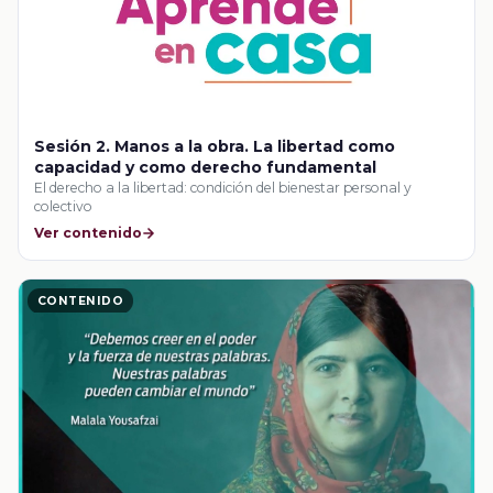
Sesión 2. Manos a la obra. La libertad como
capacidad y como derecho fundamental
El derecho a la libertad: condición del bienestar personal y
colectivo
Ver contenido
CONTENIDO