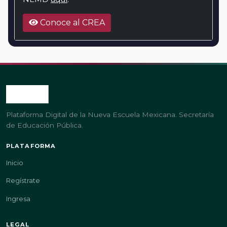
Conoce al CREA
Plataforma Digital de la Nueva Escuela Mexicana. Secretaría
de Educación Pública.
PLATAFORMA
Inicio
Regístrate
Ingresa
LEGAL