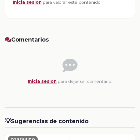
Inicia sesion
para valorar este contenido.
Comentarios
Inicia sesion
para dejar un comentario.
💡
Sugerencias de contenido
CONTENIDO