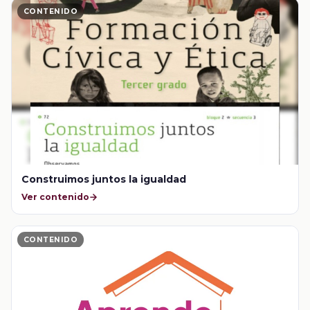
CONTENIDO
Construimos juntos la igualdad
Ver contenido
CONTENIDO