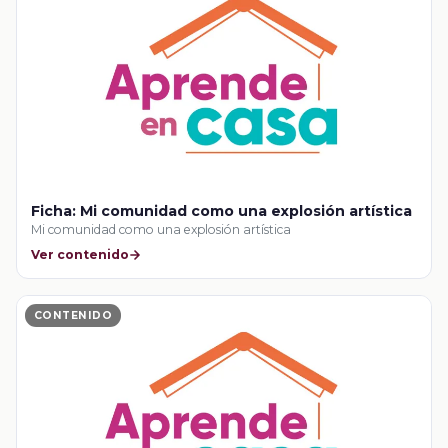
Ficha: Mi comunidad como una explosión artística
Mi comunidad como una explosión artística
Ver contenido
CONTENIDO