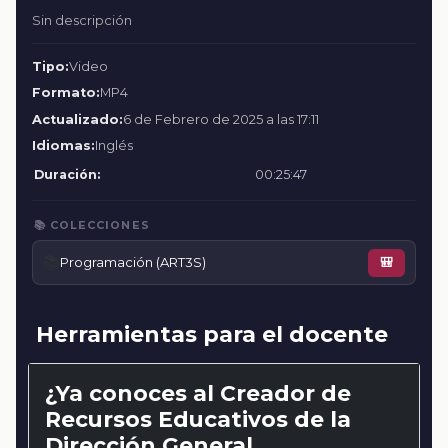
Sin descripción
Tipo:
Video
Formato:
MP4
Actualizado:
6 de Febrero de 2025 a las 17:11
Idiomas:
Inglés
Duración:
00:25:47
📚 COLECCIONES
📚
Programación (ART3S)
🎒
Herramientas para el docente
¿Ya conoces al Creador de
Recursos Educativos de la
Dirección General