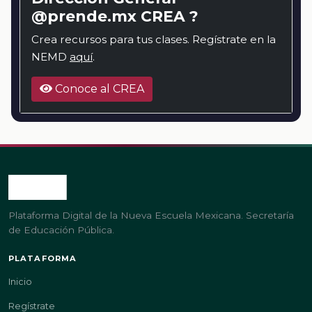
@prende.mx CREA ?
Crea recursos para tus clases. Regístrate en la
NEMD
aquí
.
Conoce al CREA
Plataforma Digital de la Nueva Escuela Mexicana. Secretaría
de Educación Pública.
PLATAFORMA
Inicio
Regístrate