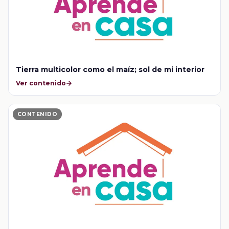
Tierra multicolor como el maíz; sol de mi interior
Ver contenido
CONTENIDO