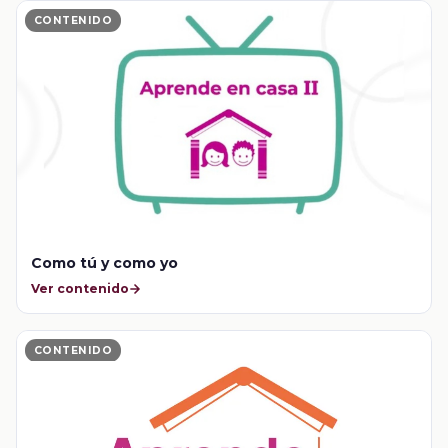
CONTENIDO
Como tú y como yo
Ver contenido
CONTENIDO