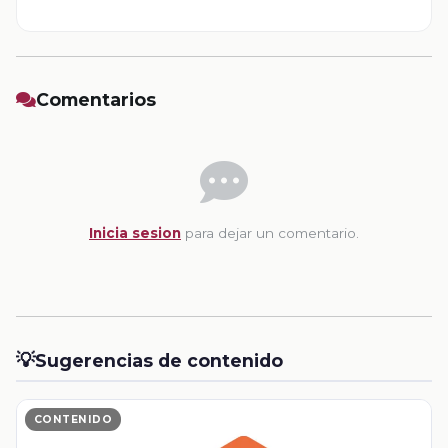
Comentarios
Inicia sesion
para dejar un comentario.
💡
Sugerencias de contenido
CONTENIDO