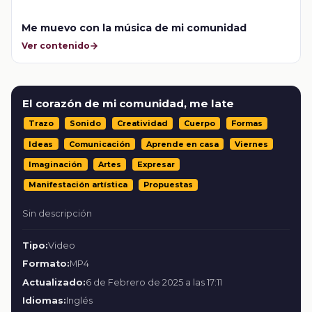
Me muevo con la música de mi comunidad
Ver contenido
El corazón de mi comunidad, me late
Trazo
Sonido
Creatividad
Cuerpo
Formas
Ideas
Comunicación
Aprende en casa
Viernes
Imaginación
Artes
Expresar
Manifestación artística
Propuestas
Sin descripción
Tipo:
Video
Formato:
MP4
Actualizado:
6 de Febrero de 2025 a las 17:11
Idiomas:
Inglés