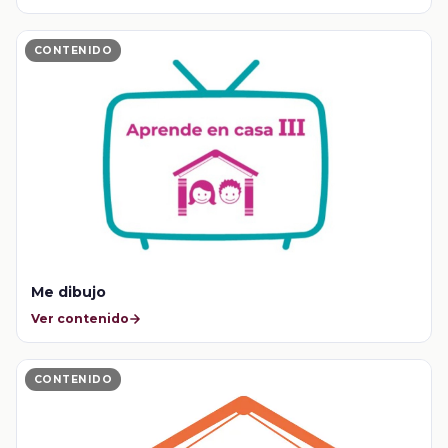
CONTENIDO
Me dibujo
Ver contenido
CONTENIDO