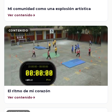
Mi comunidad como una explosión artística
Ver contenido
CONTENIDO
El ritmo de mi corazón
Ver contenido