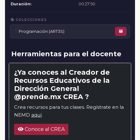
Duración:
00:27:50
📚 COLECCIONES
📚
Programación (ART3S)
🎒
Herramientas para el docente
¿Ya conoces al Creador de
Recursos Educativos de la
Dirección General
@prende.mx CREA ?
Crea recursos para tus clases. Regístrate en la
NEMD
aquí
.
Conoce al CREA