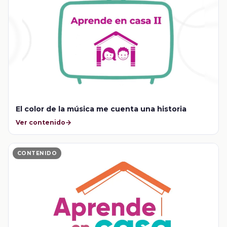
El color de la música me cuenta una historia
Ver contenido
CONTENIDO