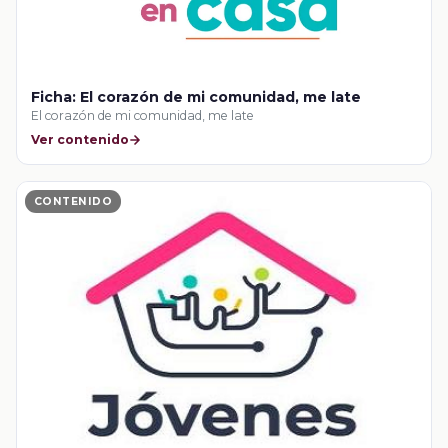
Ficha: El corazón de mi comunidad, me late
El corazón de mi comunidad, me late
Ver contenido
CONTENIDO