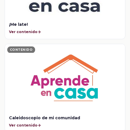
¡Me late!
Ver contenido
CONTENIDO
Caleidoscopio de mi comunidad
Ver contenido