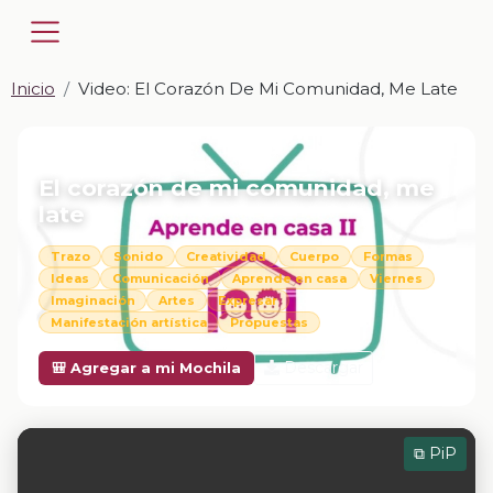
Inicio
Video: El Corazón De Mi Comunidad, Me Late
📎 VIDEO · MP4
El corazón de mi comunidad, me
late
Trazo
Sonido
Creatividad
Cuerpo
Formas
Ideas
Comunicación
Aprende en casa
Viernes
Imaginación
Artes
Expresar
Manifestación artística
Propuestas
Descargar
🎒 Agregar a mi Mochila
⧉ PiP