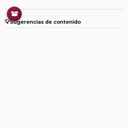
💡
Sugerencias de contenido
CONTENIDO
Tomamos notas, para entender mejor
recupera información relevante mediante notas y las emplea al
redactar un texto.
Ver contenido