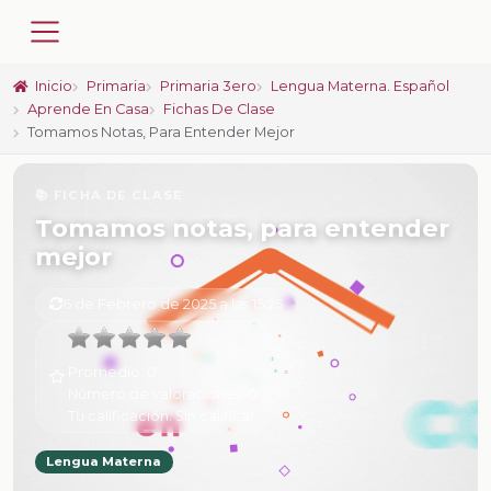
Inicio
Primaria
Primaria 3ero
Lengua Materna. Español
Aprende En Casa
Fichas De Clase
Tomamos Notas, Para Entender Mejor
📚 FICHA DE CLASE
Tomamos notas, para entender
mejor
6 de Febrero de 2025 a las 15:25
Promedio:
0
Número de valoraciones:
0
Tu calificación:
Sin calificar
Lengua Materna