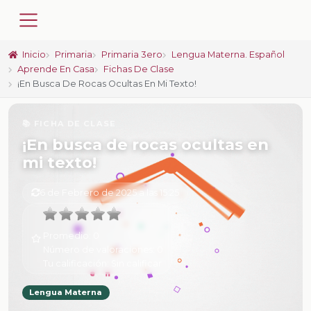
Inicio
Primaria
Primaria 3ero
Lengua Materna. Español
Aprende En Casa
Fichas De Clase
¡En Busca De Rocas Ocultas En Mi Texto!
📚 FICHA DE CLASE
¡En busca de rocas ocultas en
mi texto!
6 de Febrero de 2025 a las 15:25
Promedio:
0
Número de valoraciones:
0
Tu calificación:
Sin calificar
Lengua Materna