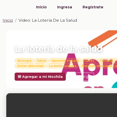
Inicio
Ingresa
Regístrate
Inicio
Video: La Lotería De La Salud
📎 VIDEO · MP4
La lotería de la salud
Biología
Salud
Aprende en casa
Lunes
Ciencias y
Evitar obesidad
La dieta correcta
Prevenir obesidad y
Descargar
🎒 Agregar a mi Mochila