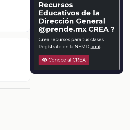
Recursos
Educativos de la
Dirección General
@prende.mx CREA ?
Crea recursos para tus clases.
Regístrate en la NEMD
aquí
.
Conoce al CREA