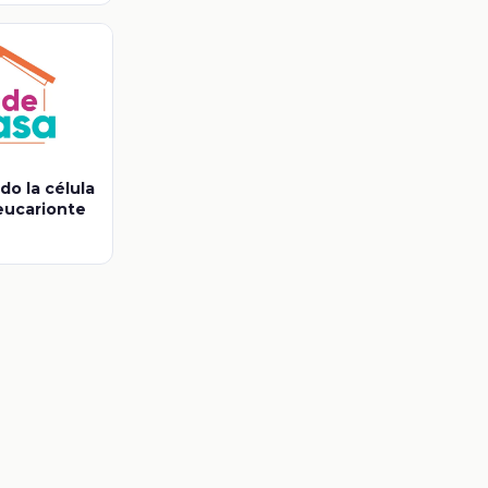
o la célula
eucarionte