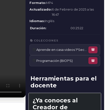
Formato:
MP4
Actualizado:
6 de Febrero de 2025 a las
16:47
Idiomas:
Inglés
Duración:
00:25:22
📚 COLECCIONES
📚
Aprende en casa videos 1°Secundaria
🎒
📚
Programación (BIO1°S)
🎒
Herramientas para el
docente
¿Ya conoces al
Creador de