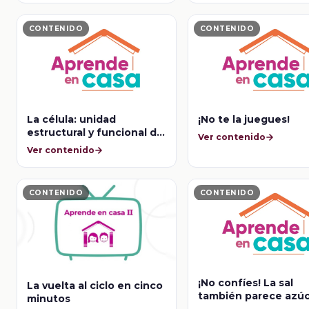
CONTENIDO
CONTENIDO
La célula: unidad
¡No te la juegues!
estructural y funcional de
Ver contenido
los seres vivos
Ver contenido
CONTENIDO
CONTENIDO
¡No confíes! La sal
La vuelta al ciclo en cinco
también parece azú
minutos