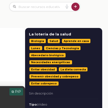
La lotería de la salud
Biología
Salud
Aprende en casa
Lunes
Ciencias y Tecnología
Abecedario biológico
Necesidades energéticas
Evitar obesidad
La dieta correcta
Prevenir obesidad y sobrepeso
Evitar sobrepeso
⧉ PiP
Sin descripción
Tipo:
Video