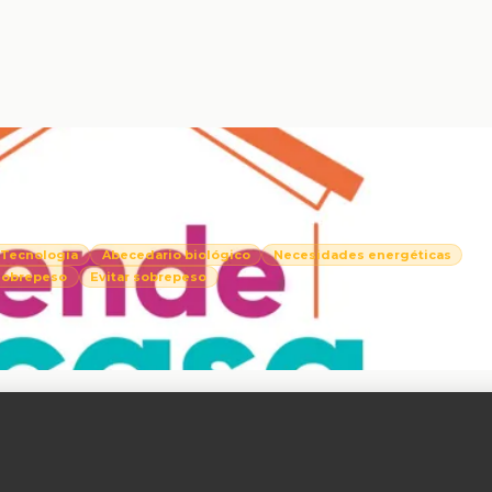
 Tecnología
Abecedario biológico
Necesidades energéticas
 sobrepeso
Evitar sobrepeso